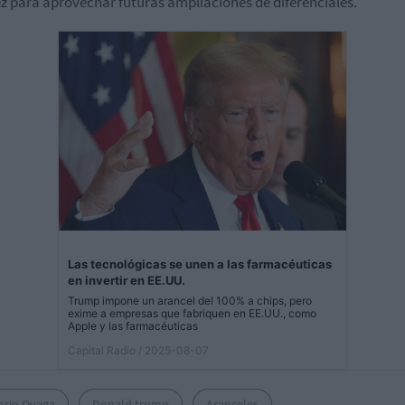
ez para aprovechar futuras ampliaciones de diferenciales.
Las tecnológicas se unen a las farmacéuticas
en invertir en EE.UU.
Trump impone un arancel del 100% a chips, pero
exime a empresas que fabriquen en EE.UU., como
Apple y las farmacéuticas
Capital Radio
/ 2025-08-07
orio Oyaga
Donald trump
Aranceles