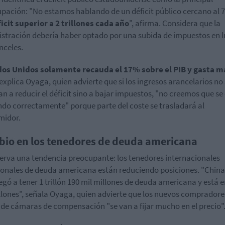
pación: "No estamos hablando de un déficit público cercano al 
icit superior a 2 trillones cada año
", afirma. Considera que la
stración debería haber optado por una subida de impuestos en 
nceles.
os Unidos solamente recauda el 17% sobre el PIB y gasta m
explica Oyaga, quien advierte que si los ingresos arancelarios no
an a reducir el déficit sino a bajar impuestos, "no creemos que se
do correctamente" porque parte del coste se trasladará al
midor.
io en los tenedores de deuda americana
erva una tendencia preocupante: los tenedores internacionales
ionales de deuda americana están reduciendo posiciones. "China
legó a tener 1 trillón 190 mil millones de deuda americana y está 
llones", señala Oyaga, quien advierte que los nuevos compradore
 de cámaras de compensación "se van a fijar mucho en el precio"