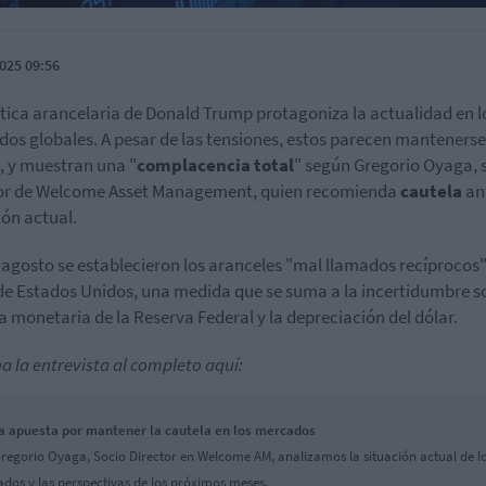
025 09:56
ítica arancelaria de Donald Trump protagoniza la actualidad en l
os globales. A pesar de las tensiones, estos parecen mantenerse
, y muestran una "
complacencia total
" según Gregorio Oyaga, 
tor de Welcome Asset Management, quien recomienda
cautela
an
ión actual.
e agosto se establecieron los aranceles "mal llamados recíprocos
de Estados Unidos, una medida que se suma a la incertidumbre s
ca monetaria de la Reserva Federal y la depreciación del dólar.
a la entrevista al completo aquí:
 apuesta por mantener la cautela en los mercados
regorio Oyaga, Socio Director en Welcome AM, analizamos la situación actual de l
dos y las perspectivas de los próximos meses.