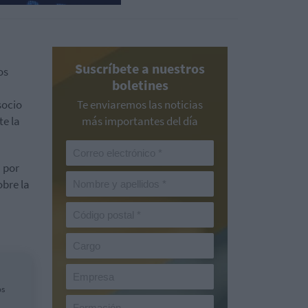
Suscríbete a nuestros
os
boletines
socio
Te enviaremos las noticias
te la
más importantes del día
" por
obre la
os