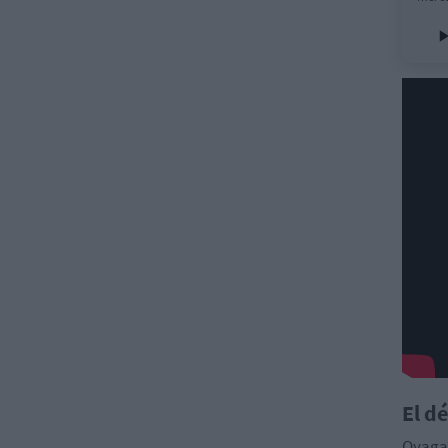
El d
Oyaga 