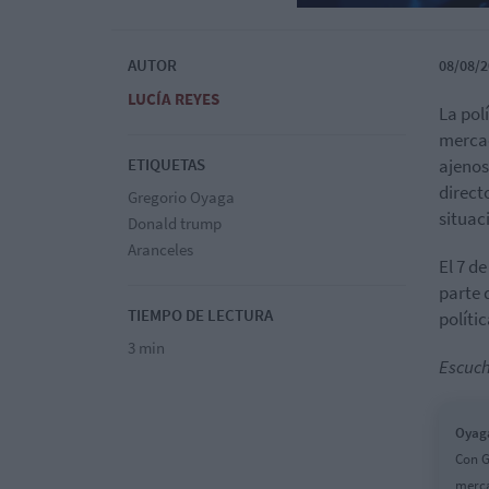
AUTOR
08/08/2
LUCÍA REYES
La pol
mercad
ETIQUETAS
ajenos
direc
Gregorio Oyaga
situac
Donald trump
Aranceles
El 7 d
parte 
TIEMPO DE LECTURA
políti
3 min
Escuch
Oyaga
Con G
merca