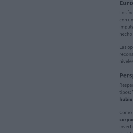
Euro
Los ín
con un
impuls
hecho 
Las op
recons
nivele
Pers
Respec
tipos:
hubie
Como r
corpo
invert