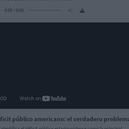
éficit público americano: el verdadero problem
identifica el déficit público estadounidense como la principal