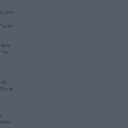
l, pero
a
 "ya ha
 de la
 "en
s de
 2% y
si
a
ntener