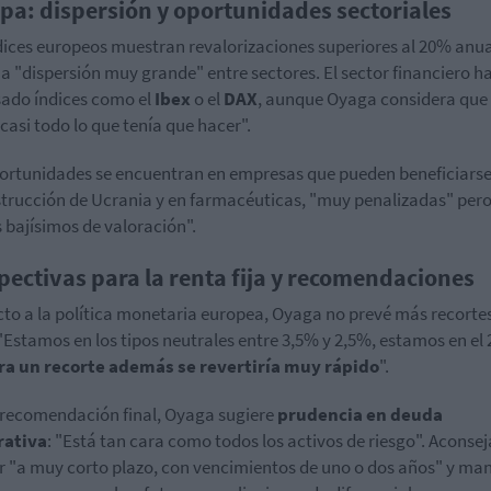
pa: dispersión y oportunidades sectoriales
dices europeos muestran revalorizaciones superiores al 20% anua
a "dispersión muy grande" entre sectores. El sector financiero h
ado índices como el
Ibex
o el
DAX
, aunque Oyaga considera que
casi todo lo que tenía que hacer".
ortunidades se encuentran en empresas que pueden beneficiarse
trucción de Ucrania y en farmacéuticas, "muy penalizadas" pero
s bajísimos de valoración".
pectivas para la renta fija y recomendaciones
to a la política monetaria europea, Oyaga no prevé más recorte
 "Estamos en los tipos neutrales entre 3,5% y 2,5%, estamos en el
ra un recorte además se revertiría muy rápido
".
ecomendación final, Oyaga sugiere
prudencia en deuda
rativa
: "Está tan cara como todos los activos de riesgo". Aconsej
ir "a muy corto plazo, con vencimientos de uno o dos años" y ma