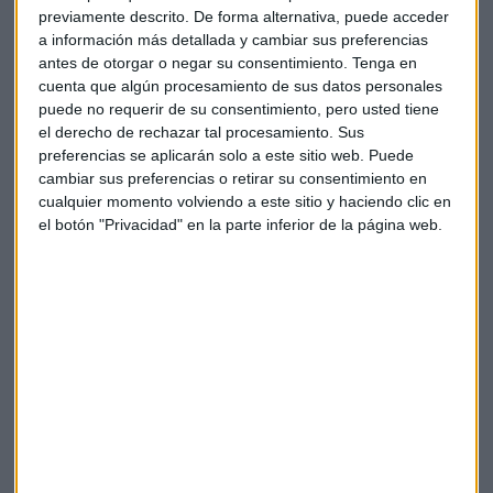
aún lo está la supervivencia de Costa de Marfil y sus
previamente descrito. De forma alternativa, puede acceder
a información más detallada y cambiar sus preferencias
agricultores, que
reciben solo el 6,6% del precio de venta
antes de otorgar o negar su consentimiento.
Tenga en
de una barra de chocolate.
En Costa de Marfil, los
cuenta que algún procesamiento de sus datos personales
cacaocultores ganan alrededor del 50 céntimos por día y en
puede no requerir de su consentimiento, pero usted tiene
Ghana alrededor de 84 céntimos, según el informe
el derecho de rechazar tal procesamiento. Sus
Chocolate’s Dark Secret.
Además, son quienes sufren la
preferencias se aplicarán solo a este sitio web. Puede
volatilidad de sus precios y los vaivenes de la cadena de
cambiar sus preferencias o retirar su consentimiento en
suministro.
cualquier momento volviendo a este sitio y haciendo clic en
el botón "Privacidad" en la parte inferior de la página web.
El barómetro del cacao también cita un informe de
Fairtrade Internacional, con el primer intento de calcular el
ingreso vital de estos agricultores en Costa de Marfil. Frente
a una media de 2,51 dólares al día, los agricultores del cacao
obtienen
un ingreso real de 0,78 dólares
. “En promedio,
los hogares de los agricultores del cacao ganan sólo el 37%
de los ingresos de subsistencia en las zonas rurales de Costa
de Marfil”, apunta.