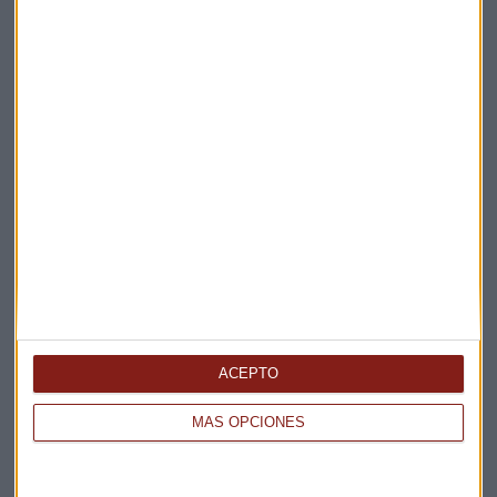
Chocolate
Cacao
Ghana
Costa de Marfil
Mondelez
Hershey
Agricultura
Trabajo infantil
Suscríbete a nuestros boletines
Te enviaremos las noticias más importantes del día
ACEPTO
MÁS OPCIONES