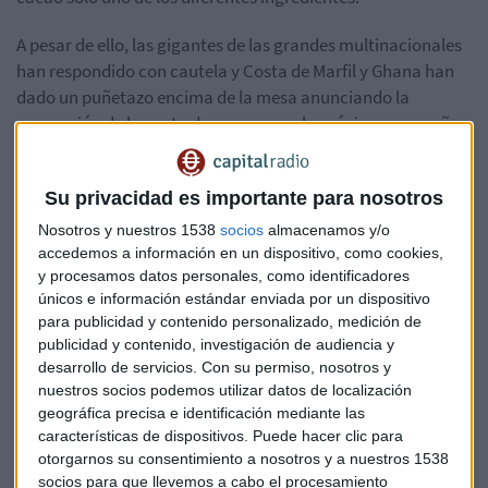
A pesar de ello, las gigantes de las grandes multinacionales
han respondido con cautela y Costa de Marfil y Ghana han
dado un puñetazo encima de la mesa anunciando la
suspensión de la venta de cacao para la próxima campaña
si no se eleva el precio.
De sus fronteras sale más del
60% de la producción de
Su privacidad es importante para nosotros
cacao del planeta
así que el futuro del chocolate queda en
Nosotros y nuestros 1538
socios
almacenamos y/o
entredicho, pero compañías como
accedemos a información en un dispositivo, como cookies,
Mars, Mondelez, Hershey, Cargill o Barry Callebaut
no han
y procesamos datos personales, como identificadores
cedido a las pretensiones africanas.
únicos e información estándar enviada por un dispositivo
para publicidad y contenido personalizado, medición de
publicidad y contenido, investigación de audiencia y
La apuesta es arriesgada, porque el cacao es
un pilar
desarrollo de servicios.
Con su permiso, nosotros y
fundamental de la economía marfileña
, aportando un
nuestros socios podemos utilizar datos de localización
20% al PIB nacional. El primer productor mundial de cacao
geográfica precisa e identificación mediante las
produce por temporada más de 2.000 toneladas, un 15% de
características de dispositivos. Puede hacer clic para
la producción global según el
Cocoa Barometer 2018
. Así
otorgarnos su consentimiento a nosotros y a nuestros 1538
que si el consumo mundial de chocolate está en juego, más
socios para que llevemos a cabo el procesamiento