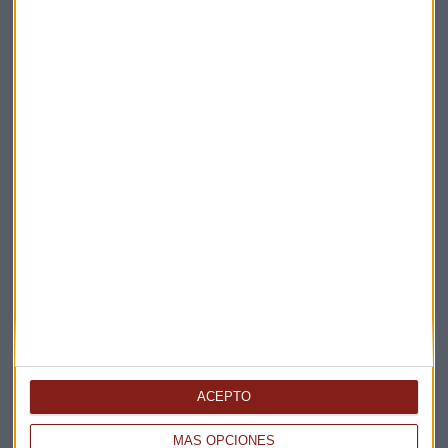
Elige los boletines a los que suscribirte
*
Apertura
La Magia de la Publicidad
Claves ESG
ACEPTO
Acepto la
política de privacidad
. *
MÁS OPCIONES