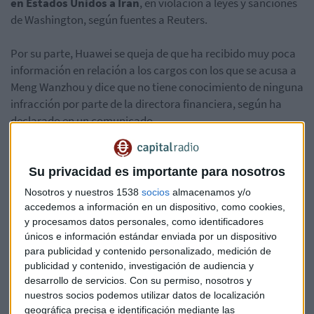
en Estados Unidos a Irán
, en violación a leyes y sanciones
de Washington, según fuentes a Reuters.
Por su parte, Huawei se queja de que ha recibido muy poca
información en relación a los cargos con los que se acusa a
Meng Wanzhou y dice que no tiene conocimiento de ninguna
infracción por parte de la directora financiera, según ha
declarado en un comunicado.
La compañía asegura que cumple con todas las leyes y
regulaciones aplicables en los países en los que opera,
Su privacidad es importante para nosotros
incluidas aquellas que se aplican sobre el control y sanción
Nosotros y nuestros 1538
socios
almacenamos y/o
de las exportaciones de las Naciones Unidas, Estados
accedemos a información en un dispositivo, como cookies,
Unidos y la Unión Europea.
y procesamos datos personales, como identificadores
únicos e información estándar enviada por un dispositivo
para publicidad y contenido personalizado, medición de
publicidad y contenido, investigación de audiencia y
EL CONFLICTO SE HA REFLEJADO EN EUROPA y EEUU
desarrollo de servicios.
Con su permiso, nosotros y
nuestros socios podemos utilizar datos de localización
El Ibex 35 ha cerrado la sesión del jueves con una
caída del
geográfica precisa e identificación mediante las