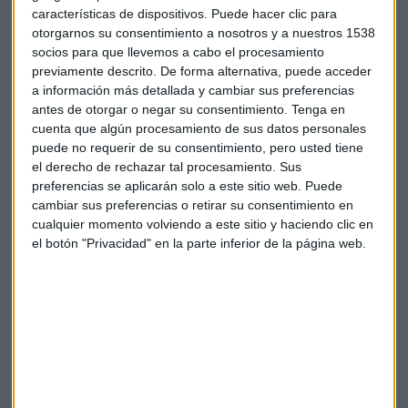
2,75% hasta los 8.764,50 enteros
. Pierde los 9.000 puntos
características de dispositivos. Puede hacer clic para
en una jornada en la que se ha incrementado el pánico por
otorgarnos su consentimiento a nosotros y a nuestros 1538
un encrudecimiento de las tensiones comerciales entre
socios para que llevemos a cabo el procesamiento
China y EEUU.
previamente descrito. De forma alternativa, puede acceder
a información más detallada y cambiar sus preferencias
antes de otorgar o negar su consentimiento.
Tenga en
DIA ha liderado las pérdidas
con un recorte del 9,37%. Sus
cuenta que algún procesamiento de sus datos personales
acciones, en mínimos históricos: 53 céntimos la acción. Hoy
puede no requerir de su consentimiento, pero usted tiene
que se baraja que
el derecho de rechazar tal procesamiento. Sus
MásMóvil, Ence o Logista podrían ocupar su lugar en el Ibex
preferencias se aplicarán solo a este sitio web. Puede
35
cambiar sus preferencias o retirar su consentimiento en
una vez el CAT tome la decisión de expulsar a la cadena de
cualquier momento volviendo a este sitio y haciendo clic en
el botón "Privacidad" en la parte inferior de la página web.
supermercados del selectivo español en su próxima reunión
del 10 de diciembre.
Le han seguido Cie Automotive, ArcelorMittal, Repsol o ACS,
con caídas de entre el 5,87% y 4,60%. Los
únicos valores en
positivo:
Merlin Properties y Aena
, con repuntes muy
planitos del 0,54% y 0,25%, respectivamente.