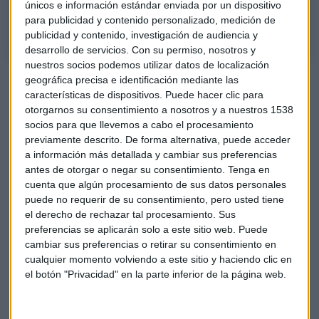
únicos e información estándar enviada por un dispositivo
la Plataforma para los Combustibles Renovables.
para publicidad y contenido personalizado, medición de
publicidad y contenido, investigación de audiencia y
desarrollo de servicios.
Con su permiso, nosotros y
nuestros socios podemos utilizar datos de localización
Una realidad para lograr los objetivos
geográfica precisa e identificación mediante las
características de dispositivos. Puede hacer clic para
El profesor Tormos
cree que la solución a la emisiones del
otorgarnos su consentimiento a nosotros y a nuestros 1538
transporte no viene solo de una tecnología y pide que no
socios para que llevemos a cabo el procesamiento
"nos cerremos a otras soluciones, no se debe quitar a
previamente descrito. De forma alternativa, puede acceder
a información más detallada y cambiar sus preferencias
ninguna que pueda ayudar a conseguir los objetivos y los
antes de otorgar o negar su consentimiento.
Tenga en
combustibles renovables pueden ser una buena opción".
cuenta que algún procesamiento de sus datos personales
puede no requerir de su consentimiento, pero usted tiene
Por parte de la patronal de las "dos ruedas",
Anesdor,
el derecho de rechazar tal procesamiento. Sus
Sergio Crespo
, asegura que el parque está más envejecido
preferencias se aplicarán solo a este sitio web. Puede
que el de los turismos. Afirma que, para su sector, es una
cambiar sus preferencias o retirar su consentimiento en
alternativa más que viable que puede convivir con la
cualquier momento volviendo a este sitio y haciendo clic en
electrificación. Pone como ejemplo las motos de la Guardia
el botón "Privacidad" en la parte inferior de la página web.
Civil y otras similares que, por ahora, es imposible
electrificar.