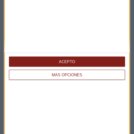
ACEPTO
MÁS OPCIONES
Elige los boletines a los que suscribirte
*
Apertura
La Magia de la Publicidad
Claves ESG
Acepto la
política de privacidad
. *