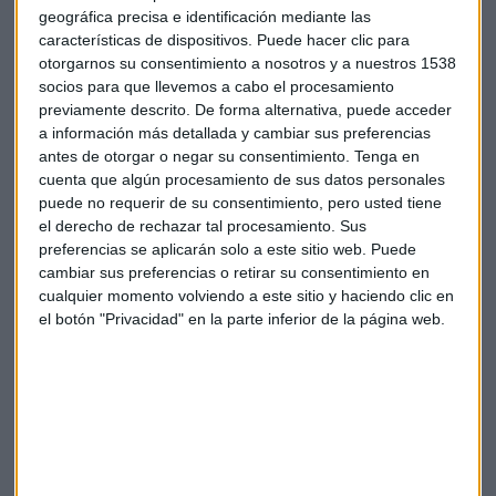
en solo unos años...
geográfica precisa e identificación mediante las
características de dispositivos. Puede hacer clic para
Elon Musk carga contra el Hidrógeno
otorgarnos su consentimiento a nosotros y a nuestros 1538
socios para que llevemos a cabo el procesamiento
A pesar de ser una tecnología menos contaminante, que
previamente descrito. De forma alternativa, puede acceder
ofrece mayor autonomía y que también pesa menos en los
a información más detallada y cambiar sus preferencias
vehículos que las baterías eléctricas, l
a posición de Elon
antes de otorgar o negar su consentimiento.
Tenga en
Musk es radical
:
un no rotundo al hidrógeno.
En Twitter,
cuenta que algún procesamiento de sus datos personales
de hecho, ha llegado a llamar “asombrosamente tonto” a
puede no requerir de su consentimiento, pero usted tiene
el derecho de rechazar tal procesamiento. Sus
promotores de hidrógeno como Nikola.
preferencias se aplicarán solo a este sitio web. Puede
cambiar sus preferencias o retirar su consentimiento en
Musk se basa un argumento de bastante peso
:
el balance
cualquier momento volviendo a este sitio y haciendo clic en
energético del Hidrógeno es casi negativo.
Eso es, se
el botón "Privacidad" en la parte inferior de la página web.
necesita casi más energía para obtener hidrógeno líquido
que la que luego éste puede proporcionar.
Y parece que su argumento convence, en parte, al mercado.
No hay que olvidarlo:
Tesla se ha revalorizado un más de
un 700% (721%) en un año.
Así que a pesar de su obsesión
solo por los eléctricos, la postura Tesla sigue teniendo