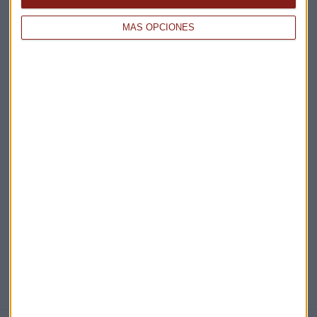
Claves ESG
MÁS OPCIONES
Acepto la
política de privacidad
. *
¡Suscribirme!
EN DIRECTO
@CAPITALRADIOB