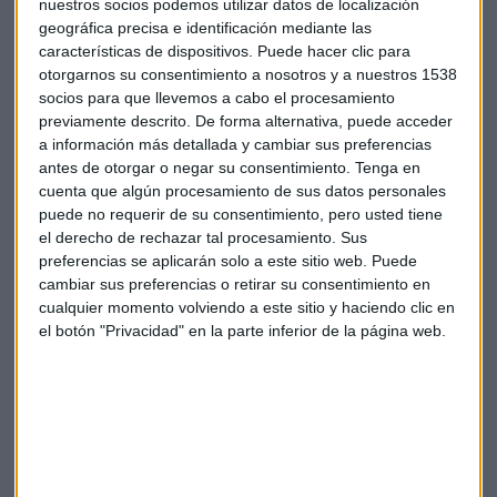
nuestros socios podemos utilizar datos de localización
geográfica precisa e identificación mediante las
Carta de Rajoy a Puigdemont
características de dispositivos. Puede hacer clic para
otorgarnos su consentimiento a nosotros y a nuestros 1538
socios para que llevemos a cabo el procesamiento
previamente descrito. De forma alternativa, puede acceder
a información más detallada y cambiar sus preferencias
antes de otorgar o negar su consentimiento.
Tenga en
cuenta que algún procesamiento de sus datos personales
Puigdemont no responde si declaró la independencia
puede no requerir de su consentimiento, pero usted tiene
el derecho de rechazar tal procesamiento. Sus
preferencias se aplicarán solo a este sitio web. Puede
cambiar sus preferencias o retirar su consentimiento en
El presidente de la Generalitat, Carles Puigdemont, ha
cualquier momento volviendo a este sitio y haciendo clic en
el botón "Privacidad" en la parte inferior de la página web.
enviado la respuesta al requerimiento solicitado por el
presidente del Gobierno, Mariano Rajoy, sobre si había
declarado la independencia de Cataluña el pasado 10 de
octubre.
La carta no contesta a esta pregunta. Simplemente
ha
emplazado al presidente del Ejecutivo, Mariano Rajoy,