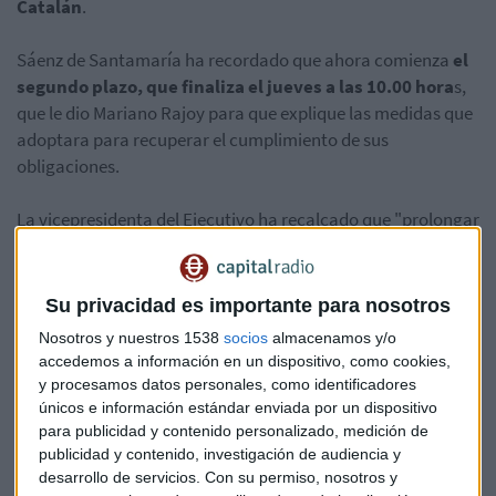
Catalán
.
Sáenz de Santamaría ha recordado que ahora comienza
el
segundo plazo, que finaliza el jueves a las 10.00 hora
s,
que le dio Mariano Rajoy para que explique las medidas que
adoptara para recuperar el cumplimiento de sus
obligaciones.
La vicepresidenta del Ejecutivo ha recalcado que "prolongar
la incertidumbre y la confusión deliberada solo favorece a
quien pretende liquidar la concordia cívica e imponer un
proyecto radical y empobrecedor". Insiste que su
Su privacidad es importante para nosotros
llamamiento al diálogo "no resulta creíble" teniendo en
Nosotros y nuestros 1538
socios
almacenamos y/o
cuanta que él se ha negado a debatir con la oposición
accedemos a información en un dispositivo, como cookies,
catalana y está haciendo "política de hechos consumados"
y procesamos datos personales, como identificadores
e "imponiendo sus posiciones al conjunto de la ciudadanía".
únicos e información estándar enviada por un dispositivo
"
El diálogo no se exige, se practica
".
para publicidad y contenido personalizado, medición de
publicidad y contenido, investigación de audiencia y
desarrollo de servicios.
Con su permiso, nosotros y
Aquí puedes consultar la carta de Rajoy a Puigdemont