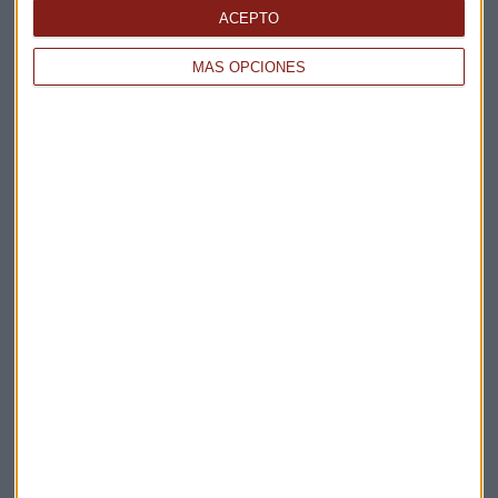
La Magia de la Publicidad
ACEPTO
Claves ESG
MÁS OPCIONES
Acepto la
política de privacidad
. *
¡Suscribirme!
EN DIRECTO
@CAPITALRADIOB