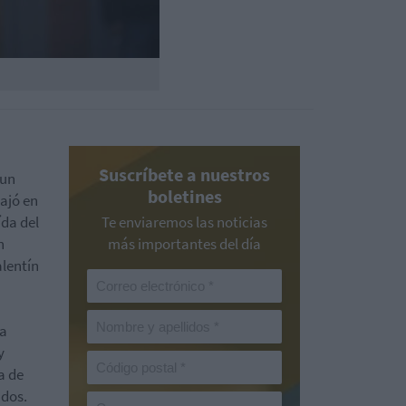
Suscríbete a nuestros
 un
boletines
bajó en
ída del
Te enviaremos las noticias
n
más importantes del día
alentín
la
y
a de
ados.