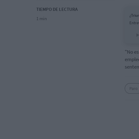
TIEMPO DE LECTURA
¿Triu
1 min
Entre
"No es
empleo
senten
Paro