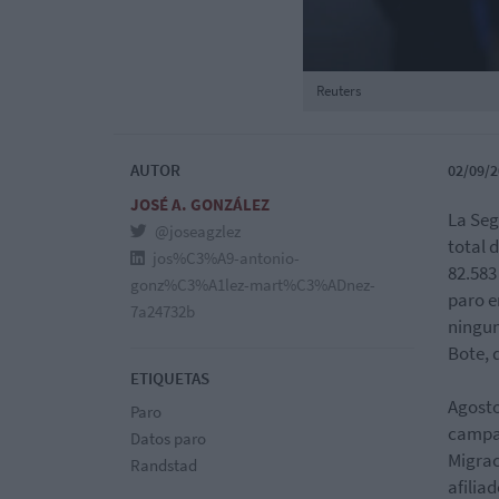
Reuters
AUTOR
02/09/2
JOSÉ A. GONZÁLEZ
La Seg
@joseagzlez
total 
jos%C3%A9-antonio-
82.583
gonz%C3%A1lez-mart%C3%ADnez-
paro e
7a24732b
ningun
Bote, 
ETIQUETAS
Agosto
Paro
campañ
Datos paro
Migrac
Randstad
afilia