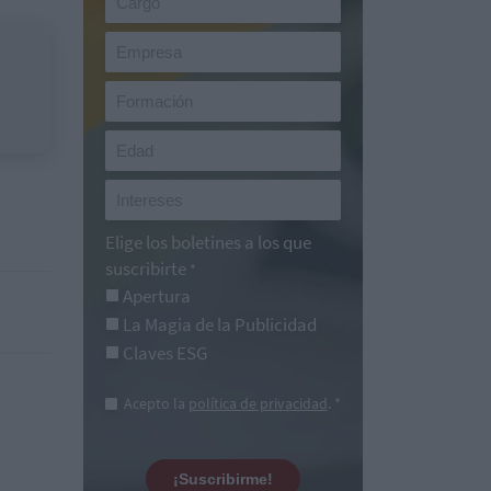
Elige los boletines a los que
suscribirte
*
Apertura
La Magia de la Publicidad
Claves ESG
Acepto la
política de privacidad
. *
¡Suscribirme!