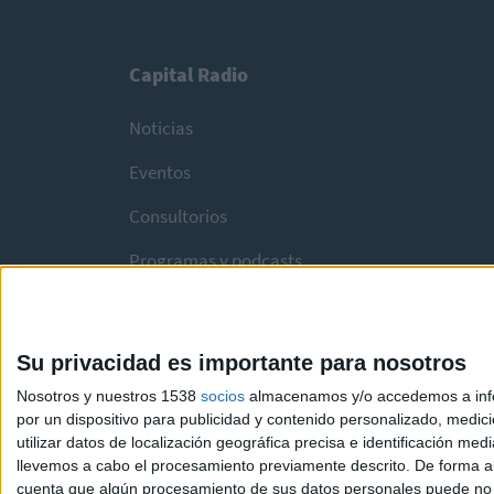
Capital Radio
Noticias
Eventos
Consultorios
Programas y podcasts
Su privacidad es importante para nosotros
Nosotros y nuestros 1538
socios
almacenamos y/o accedemos a infor
por un dispositivo para publicidad y contenido personalizado, medici
utilizar datos de localización geográfica precisa e identificación m
llevemos a cabo el procesamiento previamente descrito. De forma al
cuenta que algún procesamiento de sus datos personales puede no re