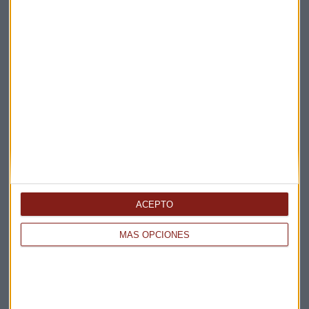
ECONOMÍA
¿Qué sector va a crear más puestos de trabajo?
Alicia Calvete
ACEPTO
MÁS OPCIONES