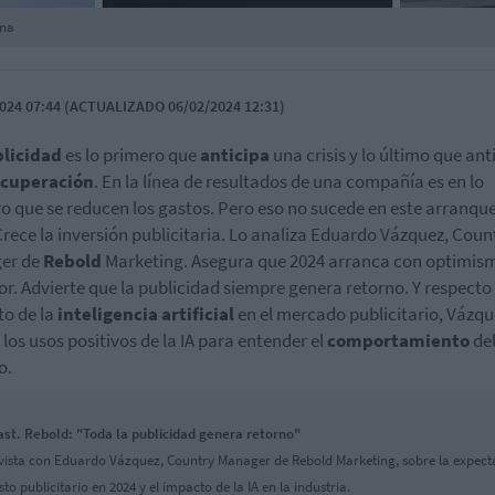
ina
024 07:44 (ACTUALIZADO 06/02/2024 12:31)
licidad
es lo primero que
anticipa
una crisis y lo último que ant
ecuperación
. En la línea de resultados de una compañía es en lo
o que se reducen los gastos. Pero eso no sucede en este arranqu
Crece la inversión publicitaria. Lo analiza Eduardo Vázquez, Coun
er de
Rebold
Marketing. Asegura que 2024 arranca con optimis
tor. Advierte que la publicidad siempre genera retorno. Y respecto 
o de la
inteligencia artificial
en el mercado publicitario, Vázqu
 los usos positivos de la IA para entender el
comportamiento
de
o.
st. Rebold: "Toda la publicidad genera retorno"
vista con Eduardo Vázquez, Country Manager de Rebold Marketing, sobre la expect
to publicitario en 2024 y el impacto de la IA en la industria.