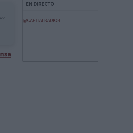
EN DIRECTO
cado
@CAPITALRADIOB
ensa