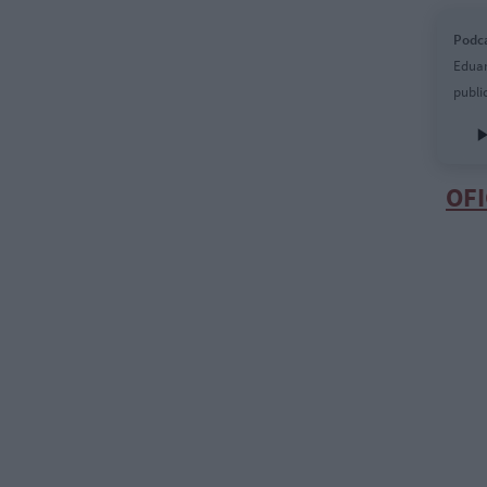
Podca
Eduar
publi
OFI