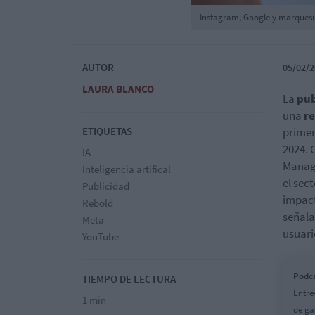
Instagram, Google y marques
AUTOR
05/02/2
LAURA BLANCO
La
pub
una
r
ETIQUETAS
primer
2024. 
IA
Manag
Inteligencia artifical
el sec
Publicidad
impact
Rebold
señala
Meta
usuari
YouTube
Podca
TIEMPO DE LECTURA
Entre
1 min
de gas