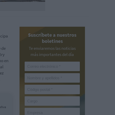
Suscríbete a nuestros
icipa
boletines
e de
Te enviaremos las noticias
try
más importantes del día
mo en
al
ez
l
ativa