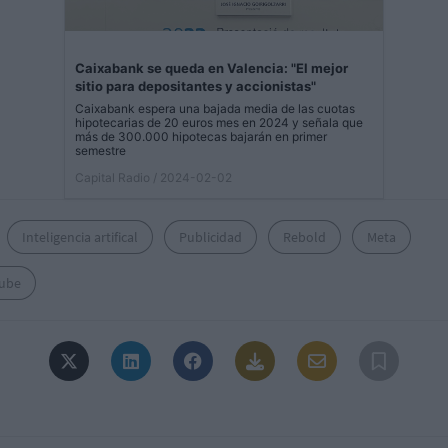
Caixabank se queda en Valencia: "El mejor
sitio para depositantes y accionistas"
Caixabank espera una bajada media de las cuotas
hipotecarias de 20 euros mes en 2024 y señala que
más de 300.000 hipotecas bajarán en primer
semestre
Capital Radio
/ 2024-02-02
Inteligencia artifical
Publicidad
Rebold
Meta
ube