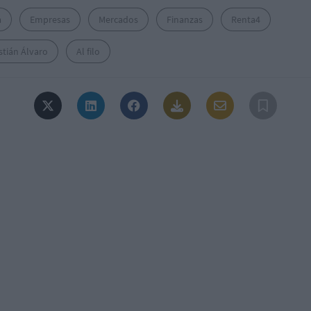
a
Empresas
Mercados
Finanzas
Renta4
stián Álvaro
Al filo