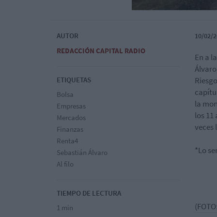
AUTOR
10/02/2
REDACCIÓN CAPITAL RADIO
En a l
Álvaro,
ETIQUETAS
Riesgo
capítu
Bolsa
la mon
Empresas
los 11
Mercados
veces 
Finanzas
Renta4
*Lo se
Sebastián Álvaro
Al filo
TIEMPO DE LECTURA
(FOTO:
1 min