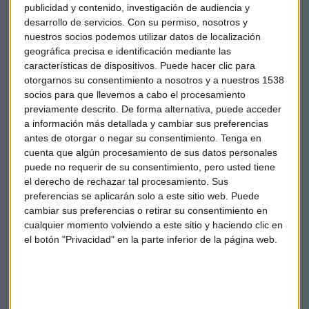
por la pandemia.
publicidad y contenido, investigación de audiencia y
desarrollo de servicios.
Con su permiso, nosotros y
El deterioro máximo se alcanza entre las empresas de
nuestros socios podemos utilizar datos de localización
cuatro años, donde el retroceso de las tasas de
geográfica precisa e identificación mediante las
supervivencia es de cinco puntos. Esta caída es de cuatro
características de dispositivos. Puede hacer clic para
otorgarnos su consentimiento a nosotros y a nuestros 1538
puntos en las empresas de cinco y seis años y de tres entre
socios para que llevemos a cabo el procesamiento
las de siete y ocho.
previamente descrito. De forma alternativa, puede acceder
a información más detallada y cambiar sus preferencias
El momento crítico de todo proyecto empresarial
antes de otorgar o negar su consentimiento.
Tenga en
sobreviene a partir del tercer año ya que la inyección inicial
cuenta que algún procesamiento de sus datos personales
de capital permite a la inmensa mayoría cumplir sin
puede no requerir de su consentimiento, pero usted tiene
problemas los primeros 24 meses de vida. Sin embargo, a
el derecho de rechazar tal procesamiento. Sus
partir de ese punto, aquellas empresas que no son capaces
preferencias se aplicarán solo a este sitio web. Puede
cambiar sus preferencias o retirar su consentimiento en
de generar números negros afrontan un futuro incierto.
cualquier momento volviendo a este sitio y haciendo clic en
el botón "Privacidad" en la parte inferior de la página web.
"En 2020 ya registramos un fuerte deterioro en los primeros
peldaños de esa horquilla de consolidación, crítica para la
supervivencia, que va del tercer al octavo año. 2021, un
ejercicio marcado por el deterioro objetivo de la solvencia