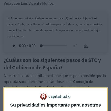
Vida', con Luis Vicente Muñoz.
STC no comunicó al Gobierno su compra. ¿Qué hará el Ejecutivo?
Leticia Poole, de la Universidad Europea de Valencia, considera posible
que el Ejecutivo termine denegando la operación o aceptándola bajo
condiciones.
¿Cuáles son los siguientes pasos de STC y
del Gobierno de España?
Nuestra invitada capital sostiene que es poco posible que la
operada saudí termine sentándose en el
Consejo de
Administración de Telefónica.
Considera que el
porcentaje de inversión no es suficiente para que la
compañía española tema una entrada de STC en su alta
Su privacidad es importante para nosotros
cúpula.