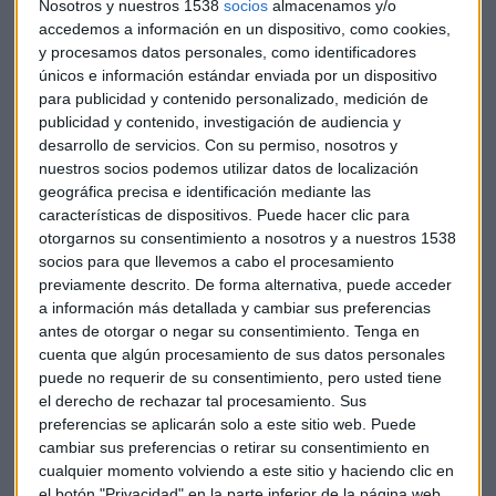
Nosotros y nuestros 1538
socios
almacenamos y/o
Por otro lado, se abre el el turno de operación para el
accedemos a información en un dispositivo, como cookies,
Gobierno de España.
El Ejecutivo tiene tres meses
,
y procesamos datos personales, como identificadores
apunta Poole, para decidir si autoriza esta operación, la
únicos e información estándar enviada por un dispositivo
para publicidad y contenido personalizado, medición de
deniega o la autoriza, pero con condiciones.
publicidad y contenido, investigación de audiencia y
desarrollo de servicios.
Con su permiso, nosotros y
Lo más probable, en opinión de Leticia Poole, es que se
nuestros socios podemos utilizar datos de localización
termine autorizando con restricciones. Limitaciones como
geográfica precisa e identificación mediante las
sentarse en el Consejo de Administración y ejercer el
características de dispositivos. Puede hacer clic para
derecho de voto.
"Aunque también se puede rechazar.
otorgarnos su consentimiento a nosotros y a nuestros 1538
Todo puede suceder",
apostilla.
socios para que llevemos a cabo el procesamiento
previamente descrito. De forma alternativa, puede acceder
"Resulta extraño que una compra del
a información más detallada y cambiar sus preferencias
antes de otorgar o negar su consentimiento.
Tenga en
10% de Telefónica se produzca sin
cuenta que algún procesamiento de sus datos personales
comunicación con el presidente del
puede no requerir de su consentimiento, pero usted tiene
el derecho de rechazar tal procesamiento. Sus
Gobierno"
preferencias se aplicarán solo a este sitio web. Puede
cambiar sus preferencias o retirar su consentimiento en
"No sabemos lo que va a pasar. Yo creo
cualquier momento volviendo a este sitio y haciendo clic en
el botón "Privacidad" en la parte inferior de la página web.