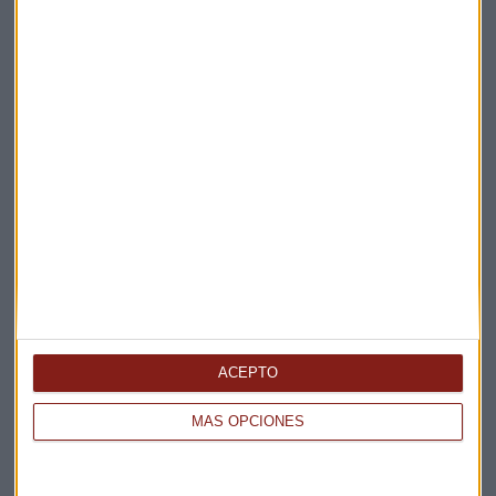
Suscríbete a nuestros boletines
Te enviaremos las noticias más importantes del día
ACEPTO
MÁS OPCIONES