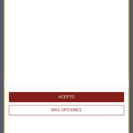
La Magia de la Publicidad
Claves ESG
Acepto la
política de privacidad
. *
¡Suscribirme!
EN DIRECTO
@CAPITALRADIOB
ACEPTO
MÁS OPCIONES