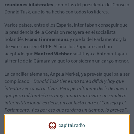
reuniones bilaterales
, como las del presidente del Consejo
Donald Tusk, que lo ha hecho con todos los líderes.
Varios países, entre ellos España, intentaban conseguir que
la presidencia de la Comisión recayera en el socialista
holandés
Frans Timmermans
y que la del Parlamento y la
de Exteriores en el PPE. Al final los Populares no han
aceptado que
Manfred Webber
sustituya a Antonio Tajani
al frente de la Cámara ya que lo consideran un cargo menor.
La canciller alemana, Angela Merkel, ya preveía que iba a ser
complicado: "
Donald Tusk tiene una tarea difícil y hay que
intentar ser constructivos. Pero permítanme decir de nuevo
que para mí también es muy importante evitar un conflicto
interinstitucional, es decir, un conflicto entre el Consejo y el
Parlamento. Y es por eso que tardará un tiempo, lo preveo"
.
El Consejo comenzaba con casi tres horas y media de
retraso.
Los populares que más se oponen a que