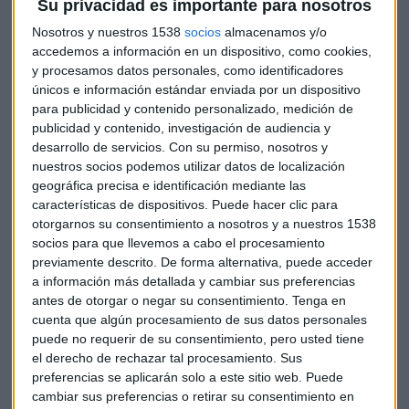
Su privacidad es importante para nosotros
Timmermans
presida la comisión destacan el primer
ministro irlandés, Leo Varadkar, y el húngaro, Viktor Orbán.
Nosotros y nuestros 1538
socios
almacenamos y/o
accedemos a información en un dispositivo, como cookies,
Además del llamado grupo de Visegrado: Polonia, Hungría,
y procesamos datos personales, como identificadores
la República Checa y Eslovaquia. Bulgaria ha sido otro de
únicos e información estándar enviada por un dispositivo
los que se oponen a que el candidato socialista sea el
para publicidad y contenido personalizado, medición de
presidente del Ejecutivo comunitario.
publicidad y contenido, investigación de audiencia y
desarrollo de servicios.
Con su permiso, nosotros y
En su punto de mira están los
procedimientos de
nuestros socios podemos utilizar datos de localización
infracción
abiertos por la Comisión contra estos países,
geográfica precisa e identificación mediante las
especialmente por su rechazo a respetar las cuotas del
características de dispositivos. Puede hacer clic para
reparto de refugiados, y, en el caso de Polonia, el
otorgarnos su consentimiento a nosotros y a nuestros 1538
socios para que llevemos a cabo el procesamiento
procedimiento abierto por su controvertida reforma
previamente descrito. De forma alternativa, puede acceder
judicial.
a información más detallada y cambiar sus preferencias
antes de otorgar o negar su consentimiento.
Tenga en
De no llegar a un pacto este domingo, los líderes podrían
cuenta que algún procesamiento de sus datos personales
verse de nuevo el
15 de julio
, según fuentes diplomáticas,
puede no requerir de su consentimiento, pero usted tiene
pero se exponen a dejar las riendas del reparto de altos
el derecho de rechazar tal procesamiento. Sus
cargos a la Eurocámara, que escoge a su presidente el
preferencias se aplicarán solo a este sitio web. Puede
próximo miércoles.
cambiar sus preferencias o retirar su consentimiento en