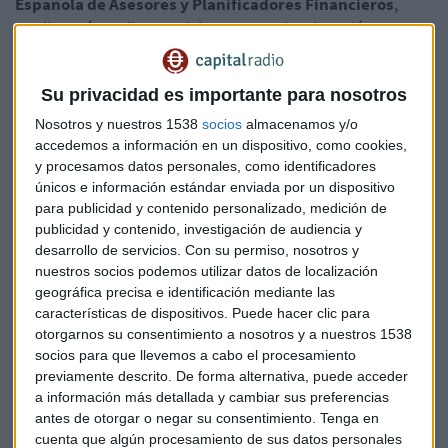
Española de Asesores y Planificadores Financieros
,
Jordi Martínez, director del programa de Educación
Financiera, recuerda que estamos exentos de pagar
impuestos por el premio
hasta los 40.000 euros.
Su privacidad es importante para nosotros
A partir de ahí, nos aplicarán un gravamen del 20%. Es
Nosotros y nuestros 1538
socios
almacenamos y/o
decir, los 400.000 euros de un décimo del Gordo acaban
accedemos a información en un dispositivo, como cookies,
convirtiéndose en 328.000.
y procesamos datos personales, como identificadores
únicos e información estándar enviada por un dispositivo
para publicidad y contenido personalizado, medición de
Cuidado con compartir
publicidad y contenido, investigación de audiencia y
Jugar participaciones es muy común. Los más
desarrollo de servicios.
Con su permiso, nosotros y
desencantados con este premio ven una buena alternativa
nuestros socios podemos utilizar datos de localización
geográfica precisa e identificación mediante las
eso de compartir. Es recomendable hacerlo de la manera
características de dispositivos. Puede hacer clic para
adecuada, poner el dni de sus propietarios por detrás del
otorgarnos su consentimiento a nosotros y a nuestros 1538
boleto y firmarlo.
socios para que llevemos a cabo el procesamiento
previamente descrito. De forma alternativa, puede acceder
Ahora sí...
hemos cobrado el décimo ¿cómo lo
a información más detallada y cambiar sus preferencias
invertimos?
antes de otorgar o negar su consentimiento.
Tenga en
cuenta que algún procesamiento de sus datos personales