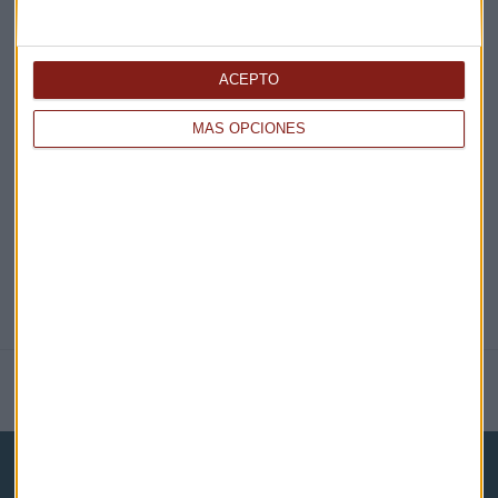
¡Suscribirme!
ACEPTO
EN DIRECTO
MÁS OPCIONES
@CAPITALRADIOB
NOTICIAS RELACIONADAS