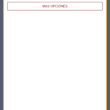
MÁS OPCIONES
Elige los boletines a los que suscribirte
*
Apertura
La Magia de la Publicidad
Claves ESG
Acepto la
política de privacidad
. *
¡Suscribirme!
EN DIRECTO