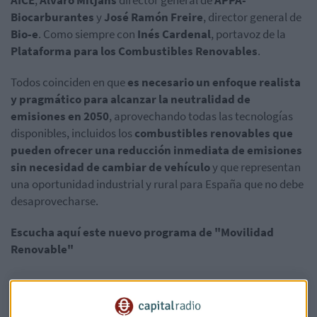
Biocarburantes
y
José Ramón Freire
, director general de
Bio-e
. Como siempre con
Inés Cardenal
, portavoz de la
Plataforma para los Combustibles Renovables
.
Todos coinciden en que
es necesario un enfoque realista
y pragmático para alcanzar la neutralidad de
emisiones en 2050
, aprovechando todas las tecnologías
disponibles, incluidos los
combustibles renovables que
pueden ofrecer una reducción inmediata de emisiones
sin necesidad de cambiar de vehículo
y que representan
una oportunidad industrial y rural para España que no debe
desaprovecharse.
Escucha aquí este nuevo programa de "Movilidad
Renovable"
¿Cómo será el nuevo PNIEC?
Nuevo programa de Movilidad Renovable con Elena Mateos, Directora