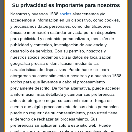
General de AICE, Álvaro Mitjans director general de APPA-
Su privacidad es importante para nosotros
Biocarburantes y José Ramón Freire, director general de Bio-e
Nosotros y nuestros 1538
socios
almacenamos y/o
accedemos a información en un dispositivo, como cookies,
y procesamos datos personales, como identificadores
únicos e información estándar enviada por un dispositivo
Un cambio en la perspectiva europea
para publicidad y contenido personalizado, medición de
publicidad y contenido, investigación de audiencia y
Elena Mateos, directora general de AICE
, destacó que
desarrollo de servicios.
Con su permiso, nosotros y
"los combustibles líquidos representan más del 54% de toda
nuestros socios podemos utilizar datos de localización
la energía que se consume en España" y que para alcanzar
geográfica precisa e identificación mediante las
características de dispositivos. Puede hacer clic para
la neutralidad de emisiones es fundamental desarrollar
otorgarnos su consentimiento a nosotros y a nuestros 1538
alternativas renovables para este sector.
socios para que llevemos a cabo el procesamiento
previamente descrito. De forma alternativa, puede acceder
"Tenemos la industria, que además es la más competitiva y
a información más detallada y cambiar sus preferencias
flexible de Europa, y tenemos toda la materia prima
antes de otorgar o negar su consentimiento.
Tenga en
sostenible, principalmente residuos, para producirlos aquí",
cuenta que algún procesamiento de sus datos personales
afirmó Mateos.
puede no requerir de su consentimiento, pero usted tiene
el derecho de rechazar tal procesamiento. Sus
José Ramón Freire, director general de Bio-e
, enfatizó la
preferencias se aplicarán solo a este sitio web. Puede
oportunidad que representan estos combustibles tanto en
cambiar sus preferencias o retirar su consentimiento en