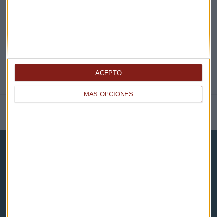
@CAPITALRADIOB
ACEPTO
MÁS OPCIONES
NOTICIAS RELACIONADAS
Capital Radio