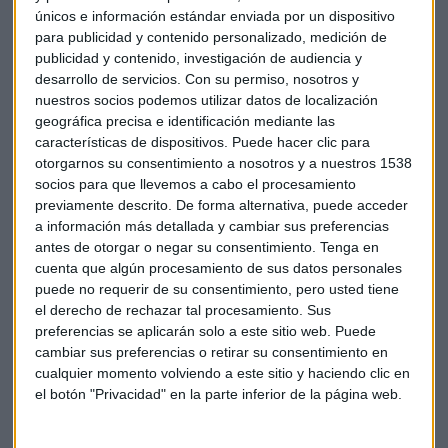
únicos e información estándar enviada por un dispositivo
desplome de los precios por la caída de la actividad".
"Se va
para publicidad y contenido personalizado, medición de
a hablar mucho de inflación
y va a influir también en el
publicidad y contenido, investigación de audiencia y
comportamiento de las rentabilidades del mercado
desarrollo de servicios.
Con su permiso, nosotros y
secundario", insiste.
nuestros socios podemos utilizar datos de localización
geográfica precisa e identificación mediante las
Sin embargo, el experto aclara que "en términos reales la
características de dispositivos. Puede hacer clic para
situación no ha cambiado respecto a antes de la pandemia".
otorgarnos su consentimiento a nosotros y a nuestros 1538
Explica que "hay aspectos estructurales como la tecnología,
socios para que llevemos a cabo el procesamiento
previamente descrito. De forma alternativa, puede acceder
que es deflacionista, o el envejecimiento de la población,
a información más detallada y cambiar sus preferencias
que influye en los precios". Por eso, repite que
"a medio
antes de otorgar o negar su consentimiento.
Tenga en
plazo no deberíamos ver inflación"
.
cuenta que algún procesamiento de sus datos personales
puede no requerir de su consentimiento, pero usted tiene
Eso sí, apunta a que "con tanta liquidez y ahorro, tarde o
el derecho de rechazar tal procesamiento. Sus
temprano ese dinero llegará al mercado, se pondrá en
preferencias se aplicarán solo a este sitio web. Puede
funcionamiento, y se generará inflación, pero creemos que
cambiar sus preferencias o retirar su consentimiento en
eso
tardara en llegar
".
cualquier momento volviendo a este sitio y haciendo clic en
el botón "Privacidad" en la parte inferior de la página web.
Inflación
Liquidez
Bancos centrales