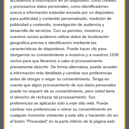
accedemos a información en un dispositivo, como cookies,
y procesamos datos personales, como identificadores
Soto confirma que
su propuesta de reestructuración de
únicos e información estándar enviada por un dispositivo
personal afectaría a un límite de unos 1.000
para publicidad y contenido personalizado, medición de
empleados
. Frente al posible Expediente de Regulación de
publicidad y contenido, investigación de audiencia y
Empleo inicial, el sindicato defiende "fórmulas alternativas
desarrollo de servicios.
Con su permiso, nosotros y
como las prejubilaciones o bajas incentivadas voluntarias".
nuestros socios podemos utilizar datos de localización
El objetivo es que no haya ningún despido y pone de ejemplo
geográfica precisa e identificación mediante las
características de dispositivos. Puede hacer clic para
el ERE realizado por Santander en 2016. En su opinión fue
otorgarnos su consentimiento a nosotros y a nuestros 1538
"bueno y aceptable porque prácticamente no hubo ningún
socios para que llevemos a cabo el procesamiento
despido". Considera que en caso de que la entidad de Ana
previamente descrito. De forma alternativa, puede acceder
Botín acepte su propuesta habrá empleados suficientes
a información más detallada y cambiar sus preferencias
interesados en el proceso.
antes de otorgar o negar su consentimiento.
Tenga en
cuenta que algún procesamiento de sus datos personales
Banco Santander propone partir de los 58 años en este
puede no requerir de su consentimiento, pero usted tiene
el derecho de rechazar tal procesamiento. Sus
proceso de reestructuración, tres años más que en el ERE
preferencias se aplicarán solo a este sitio web. Puede
anterior. UGT defiende que partir de los 55 facilitaría que
cambiar sus preferencias o retirar su consentimiento en
más empleados se adhieran al plan, y daría
"un margen
cualquier momento volviendo a este sitio y haciendo clic en
mucho más amplio para evitar los despidos"
el botón "Privacidad" en la parte inferior de la página web.
.