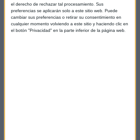
el derecho de rechazar tal procesamiento. Sus
discurso de apertura de la Asamblea el pasado día 5.
preferencias se aplicarán solo a este sitio web. Puede
cambiar sus preferencias o retirar su consentimiento en
cualquier momento volviendo a este sitio y haciendo clic en
el botón "Privacidad" en la parte inferior de la página web.
Por otra parte, en clave económica el director del
Centro de investigación de China asegura que el riesgo
de una fuerte caída de la economía china ha reducido
Destaca Li Wei que el país ha pasado de un patrón de
desaceleración a un crecimiento horizontal aunque no
descarta algunas fluctuaciones a corto plazo. Li admite que
buscan enfriar el mercado inmobiliario y ralentizar los
créditos que han crecido a un nivel sin precedentes.
También destaca algunas señales económicas que están
surgiendo a nivel internacional.