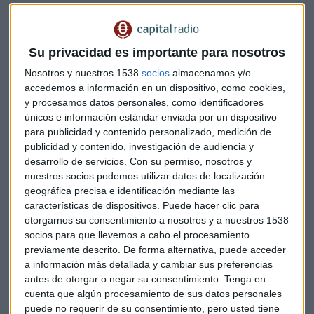
barreras institucionales
y los grupos de interés que frenen
esa integración civil-militar.
Su privacidad es importante para nosotros
Hace dos años que Xi puso en marcha un
plan para
Nosotros y nuestros 1538
socios
almacenamos y/o
modernizar el ejército y reducir en 300.000 sus
accedemos a información en un dispositivo, como cookies,
efectivos
hasta los 2 millones de soldados a final de año.
y procesamos datos personales, como identificadores
Según la prensa el cuerpo destinado a proteger los intereses
únicos e información estándar enviada por un dispositivo
chinos en el extranjero pasará de 20.000 a más de 100.000
para publicidad y contenido personalizado, medición de
efectivos este año.
publicidad y contenido, investigación de audiencia y
desarrollo de servicios.
Con su permiso, nosotros y
China aumentará su gasto en Defensa un 7 por ciento este
nuestros socios podemos utilizar datos de localización
geográfica precisa e identificación mediante las
año, el menor aumento en más de dos décadas, y superará
características de dispositivos. Puede hacer clic para
por primera vez el billón de yuanes, reveló el Gobierno la
otorgarnos su consentimiento a nosotros y a nuestros 1538
semana pasada.
socios para que llevemos a cabo el procesamiento
previamente descrito. De forma alternativa, puede acceder
El primer ministro chino, Li Keqiang, anunció más apoyo al
a información más detallada y cambiar sus preferencias
Ejército y precisó que el país reforzará la defensa área y
antes de otorgar o negar su consentimiento.
Tenga en
marítima, así como los controles fronterizos, para
cuenta que algún procesamiento de sus datos personales
puede no requerir de su consentimiento, pero usted tiene
salvaguardar los intereses y la seguridad nacionales, en su