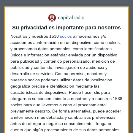
Su privacidad es importante para nosotros
Se trata de una aplicación británica calcada al Tinder que
todos conocemos, esa aplicación de fotos para encontrar
Nosotros y nuestros 1538
socios
almacenamos y/o
pareja. Solo que esta es para animales. La ha creado la
accedemos a información en un dispositivo, como cookies,
y procesamos datos personales, como identificadores
empresa SellMyLivestock y sirve para que los ganaderos
únicos e información estándar enviada por un dispositivo
puedan encontrar la pareja ideal con la que sus animales
para publicidad y contenido personalizado, medición de
puedan tener a sus retoños.
publicidad y contenido, investigación de audiencia y
desarrollo de servicios.
Con su permiso, nosotros y
Los perfiles de los animales incluyen
todo tipo de
nuestros socios podemos utilizar datos de localización
información
. Por supuesto, una foto del animal en cuestión
geográfica precisa e identificación mediante las
que cuanto más guapo salga, mas oportunidades tiene
características de dispositivos. Puede hacer clic para
otorgarnos su consentimiento a nosotros y a nuestros 1538
claro. Pero no solo eso, es que hay más información del
socios para que llevemos a cabo el procesamiento
individuo en cuestión que en el Tinder para humanos. Por
previamente descrito. De forma alternativa, puede acceder
ejemplo, si hablamos de una vaca, podemos saber el
a información más detallada y cambiar sus preferencias
rendimiento de su leche o cuántas proteínas tiene.
antes de otorgar o negar su consentimiento.
Tenga en
cuenta que algún procesamiento de sus datos personales