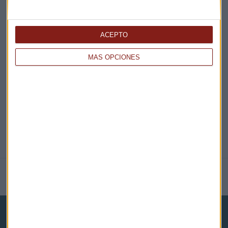
ACEPTO
EN DIRECTO
MÁS OPCIONES
@CAPITALRADIOB
NOTICIAS RELACIONADAS