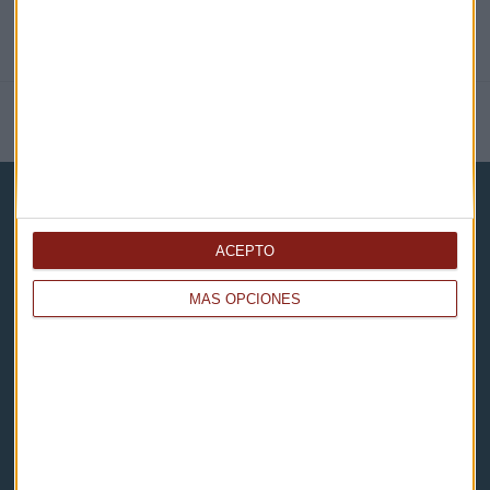
NOTICIAS RELACIONADAS
ACEPTO
MÁS OPCIONES
Capital Radio
Noticias
Eventos
Consultorios