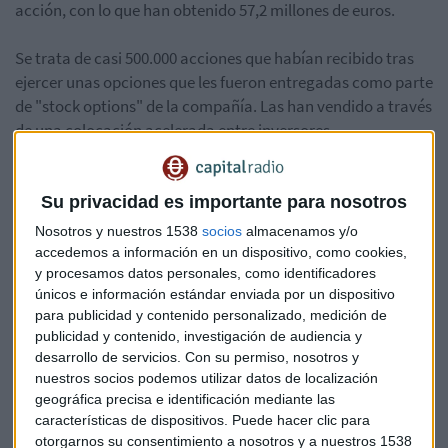
acción, con lo que han obtenido 57,2 millones de euros.
Se trata de casi 500.000 acciones que habían recibido tras
ejercer unas opciones que les fueron entregadas como parte
de "stock options" de la compañía. Las han vendido a través
de una colocación acelerada entre inversores
institucionales y a través de la firma Andbank, según ha
anunciado Barclays, banco encargado de la operación.
Su privacidad es importante para nosotros
Como parte del plan, el consejero delegado, Meinrad
Nosotros y nuestros 1538
socios
almacenamos y/o
Spenger, recibió 125.000 acciones y tras la colocación
accedemos a información en un dispositivo, como cookies,
conservará una participación de un 1,1%.
y procesamos datos personales, como identificadores
únicos e información estándar enviada por un dispositivo
para publicidad y contenido personalizado, medición de
Empresas
Economía
MásMóvil
Operadoras
publicidad y contenido, investigación de audiencia y
desarrollo de servicios.
Con su permiso, nosotros y
nuestros socios podemos utilizar datos de localización
geográfica precisa e identificación mediante las
características de dispositivos. Puede hacer clic para
otorgarnos su consentimiento a nosotros y a nuestros 1538