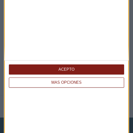
¡Suscribirme!
EN DIRECTO
@CAPITALRADIOB
ACEPTO
MÁS OPCIONES
NOTICIAS RELACIONADAS