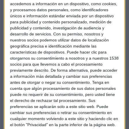
accedemos a información en un dispositivo, como cookies,
presencia en América Latina, EEUU, Canadá, Europa y Asia y
y procesamos datos personales, como identificadores
vende marcas internacionales como Budweiser, Corona,
únicos e información estándar enviada por un dispositivo
Stella Artois y Becks, o locales como Estrella, Modelo,
para publicidad y contenido personalizado, medición de
Brahma. Por otro lado, SABMiller vende Peroni, Pilsner,
publicidad y contenido, investigación de audiencia y
Miller, Fosters, Coors, Cristal, Costeña, Castle y Blue Moon.
desarrollo de servicios.
Con su permiso, nosotros y
Tiene una fuerte presencia en África, Asia-Pacífico, Europa,
nuestros socios podemos utilizar datos de localización
geográfica precisa e identificación mediante las
América del Norte y América Latina.
características de dispositivos. Puede hacer clic para
otorgarnos su consentimiento a nosotros y a nuestros 1538
No todo son buenas noticias hoy para Anheuser-Busch
socios para que llevemos a cabo el procesamiento
InBev. El Departamento de Justicia estadounidense
previamente descrito. De forma alternativa, puede acceder
investiga denuncias a la cervecera, acusada de limitar la
a información más detallada y cambiar sus preferencias
competencia en el mercado mediante la compra de
antes de otorgar o negar su consentimiento.
Tenga en
distribuidores, para dificultar que las marcas artesanales
cuenta que algún procesamiento de sus datos personales
puede no requerir de su consentimiento, pero usted tiene
lleven sus productos a las tiendas, según fuentes de Reuters.
el derecho de rechazar tal procesamiento. Sus
La compañía belga ha cerrado acuerdos con cinco
preferencias se aplicarán solo a este sitio web. Puede
distribuidores del país en los últimos meses. Los reguladores
cambiar sus preferencias o retirar su consentimiento en
antimonopolio revisan las demandas de las cerveceras
cualquier momento volviendo a este sitio y haciendo clic en
artesanales de que AB InBev presiona a los distribuidores
el botón "Privacidad" en la parte inferior de la página web.