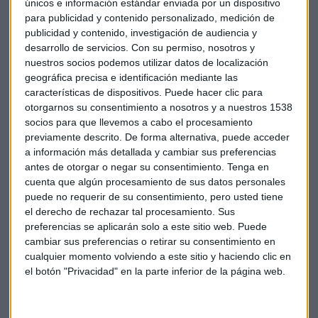
únicos e información estándar enviada por un dispositivo
negociadora
. Las reuniones del período de consultas se
para publicidad y contenido personalizado, medición de
llevarán a cabo durante 15 días.
publicidad y contenido, investigación de audiencia y
desarrollo de servicios.
Con su permiso, nosotros y
Air Europa cuenta en nuestro país con unos
3.600
nuestros socios podemos utilizar datos de localización
geográfica precisa e identificación mediante las
trabajadores
, tanto en vuelo, con tripulación de cabina y
características de dispositivos. Puede hacer clic para
pilotos; como personal de tierra, mecánicos y otro personal
otorgarnos su consentimiento a nosotros y a nuestros 1538
auxiliar.
socios para que llevemos a cabo el procesamiento
previamente descrito. De forma alternativa, puede acceder
El sindicato llama a la calma
a información más detallada y cambiar sus preferencias
antes de otorgar o negar su consentimiento.
Tenga en
Desde
USO-Sector Aéreo, Carlos Varas, responsable
de la
cuenta que algún procesamiento de sus datos personales
sección sindical estatal de
USO-Air
Europa, hace un
puede no requerir de su consentimiento, pero usted tiene
llamamiento “a la calma, dentro de estas circunstancias
el derecho de rechazar tal procesamiento. Sus
excepcionales".
preferencias se aplicarán solo a este sitio web. Puede
cambiar sus preferencias o retirar su consentimiento en
Señalan que "en las negociaciones, trataremos de
cualquier momento volviendo a este sitio y haciendo clic en
minimizar al máximo las repercusiones en los trabajadores,
el botón "Privacidad" en la parte inferior de la página web.
buscando todas las alternativas posibles
para que en
ningún caso supongan pérdida de empleo”.