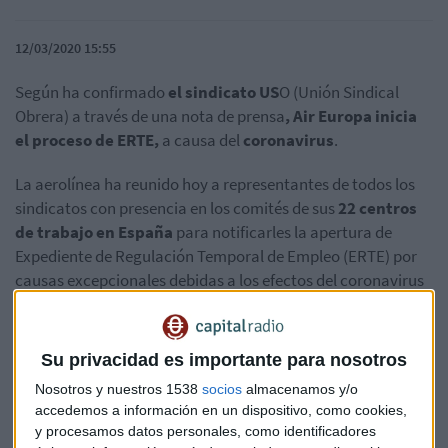
12/03/2020 15:55
Según ha confirmado
el sindicato US
O (Unión Sindical
Obrera) a través de una nota de prensa
, Air Europa inicia
el proceso de ERTE,
a causa del
coronavirus
.
La aerolínea ha reunido hoy a representantes de todos los
sindicatos con presencia en los comités de sus
22 centros
de trabajo en España
para notificarles la apertura de
Expediente de Regulación Temporal de Empleo (ERTE) por
causas excepcionales debidas a los efectos del coronavirus
covid-19.
El BCE mantiene tipos y aumenta la liquidez
Su privacidad es importante para nosotros
"temporalmente"
Nosotros y nuestros 1538
socios
almacenamos y/o
El coronavirus desata el caos en los Juzgados de Madrid
accedemos a información en un dispositivo, como cookies,
y procesamos datos personales, como identificadores
En un plazo
máximo de siete días
se constituirá la
mesa