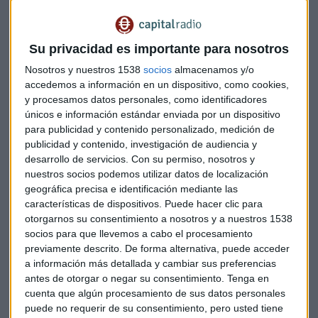
Los fabricantes reciben la mayor parte de sus ingresos
cuando entregan los aviones, por lo que el número de
entregas a cierre de año es seguido muy de cerca por los
Su privacidad es importante para nosotros
inversores.
Nosotros y nuestros 1538
socios
almacenamos y/o
accedemos a información en un dispositivo, como cookies,
El recuento de Airbus, que incluyó alrededor de 640 aviones
y procesamos datos personales, como identificadores
de pasillo único, rompió los récords de la industria después
únicos e información estándar enviada por un dispositivo
de que reubicase a miles de trabajadores y cancelase
para publicidad y contenido personalizado, medición de
vacaciones para completar una reserva de aviones
publicidad y contenido, investigación de audiencia y
semiacabados que esperaban a que se ajustaran sus
desarrollo de servicios.
Con su permiso, nosotros y
cabinas.
nuestros socios podemos utilizar datos de localización
geográfica precisa e identificación mediante las
características de dispositivos. Puede hacer clic para
Airbus se había visto afectada por retrasos en los A321neo
otorgarnos su consentimiento a nosotros y a nuestros 1538
ensamblados en Hamburgo (Alemania), lo que había
socios para que llevemos a cabo el procesamiento
provocado que docenas de estos y otros modelos se
previamente descrito. De forma alternativa, puede acceder
almacenaran en hangares a la espera de reconfiguraciones
a información más detallada y cambiar sus preferencias
de último minuto y la llegada de más mano de obra.
antes de otorgar o negar su consentimiento.
Tenga en
cuenta que algún procesamiento de sus datos personales
Este trabajo extra que ha destinado Airbus aumenta los
puede no requerir de su consentimiento, pero usted tiene