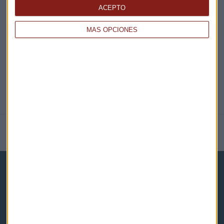
ACEPTO
@CAPITALRADIOB
MÁS OPCIONES
NOTICIAS RELACIONADAS
Capital Radio