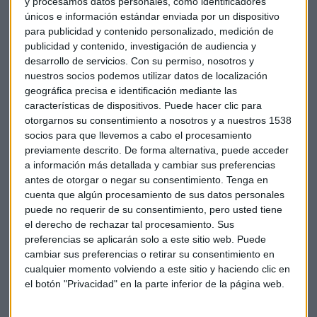
y procesamos datos personales, como identificadores
únicos e información estándar enviada por un dispositivo
Además, se esperan consecuencias en la cadena de
para publicidad y contenido personalizado, medición de
suministros. El investigador de la Oficina de Estadísticas
publicidad y contenido, investigación de audiencia y
Laborales de EEUU, Steven Crestol, asegura que si bien
desarrollo de servicios.
Con su permiso, nosotros y
Boeing ha dicho que no se producirán despidos en su
nuestros socios podemos utilizar datos de localización
empresa,
se podría registrar una pérdida de puestos de
geográfica precisa e identificación mediante las
trabajo en las empresas proveedoras de materiales
y
características de dispositivos. Puede hacer clic para
otorgarnos su consentimiento a nosotros y a nuestros 1538
servicios que dependen directamente de la compañía. Y es
socios para que llevemos a cabo el procesamiento
que estas empresas, al ser más pequeñas, tienen un margen
previamente descrito. De forma alternativa, puede acceder
de maniobra menor que el gigante aéreo.
a información más detallada y cambiar sus preferencias
antes de otorgar o negar su consentimiento.
Tenga en
cuenta que algún procesamiento de sus datos personales
puede no requerir de su consentimiento, pero usted tiene
el derecho de rechazar tal procesamiento. Sus
preferencias se aplicarán solo a este sitio web. Puede
cambiar sus preferencias o retirar su consentimiento en
cualquier momento volviendo a este sitio y haciendo clic en
el botón "Privacidad" en la parte inferior de la página web.