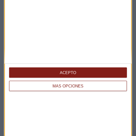
ACEPTO
MÁS OPCIONES
Elige los boletines a los que suscribirte
*
Apertura
La Magia de la Publicidad
Claves ESG
Acepto la
política de privacidad
. *