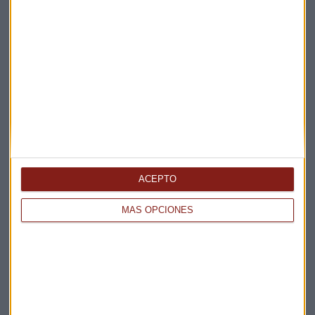
Elige los boletines a los que suscribirte
*
Apertura
La Magia de la Publicidad
Claves ESG
Acepto la
política de privacidad
. *
ACEPTO
¡Suscribirme!
MÁS OPCIONES
EN DIRECTO
@CAPITALRADIOB