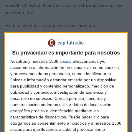
considerables beneficios en caja, pero también sus sustos
en el mercado.
Escucha el análisis completo a continuación:
Lo amas o lo odias: ¿Cumple Rovi con las expectativas?
Su privacidad es importante para nosotros
Nosotros y nuestros 1538
socios
almacenamos y/o
accedemos a información en un dispositivo, como cookies,
La polémica sobre el error humano en unos lotes de
y procesamos datos personales, como identificadores
Moderna con contaminantes metálicos hace poco penalizó
únicos e información estándar enviada por un dispositivo
a la farmacéutica. Pero el susto en los mercados duró poco
para publicidad y contenido personalizado, medición de
y cuesta bastante encontrar detractores de la compañía.
publicidad y contenido, investigación de audiencia y
Para
Pablo García, director de Divacons Alphavalue
es
desarrollo de servicios.
Con su permiso, nosotros y
nuestros socios podemos utilizar datos de localización
una compañía extraordinaria. " Su alianza con Moderna la
geográfica precisa e identificación mediante las
ha llevado prácticamente ha máximos a zona de máximos
características de dispositivos. Puede hacer clic para
históricos".
otorgarnos su consentimiento a nosotros y a nuestros 1538
socios para que llevemos a cabo el procesamiento