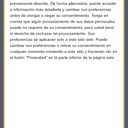
Si echamos la vista al gráfico la evolución es claramente
previamente descrito. De forma alternativa, puede acceder
ascendente. Sin ir más lejos, desde que decidiera dar
el
a información más detallada y cambiar sus preferencias
salto al parqué en 2007
se ha revalorizado
más de un
antes de otorgar o negar su consentimiento.
Tenga en
500%
y ha acumulado una capitalización bursátil de casi
cuenta que algún procesamiento de sus datos personales
puede no requerir de su consentimiento, pero usted tiene
4.000 millones.
el derecho de rechazar tal procesamiento. Sus
preferencias se aplicarán solo a este sitio web. Puede
El Ibex 35 cambia a Viscofan (de nuevo) por Rovi
cambiar sus preferencias o retirar su consentimiento en
cualquier momento volviendo a este sitio y haciendo clic en
Su capa podría decirse que también va viento en popa. A
el botón "Privacidad" en la parte inferior de la página web.
cierre de los nueve primeros meses de 2021, Rovi ha
registrado un crecimiento de más del 100% de su beneficio
hasta los 98,9 millones de euros y ha elevado un 53 % sus
ingresos operativos, hasta alcanzar los 463,5 millones de
euros.
Por su parte, el analista independiente
Alberto Iturralde
,
consider a que el valor "se está comportando como todos
los valores que van a entrar en el Ibex [...] es decir, con un
movimiento alcista hasta que se haga oficial su entrada en