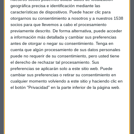
que lo que sí le resultará difícil a la compañía es "que en
geográfica precisa e identificación mediante las
años sucesivos pueda mantener un payout del nivel actual".
características de dispositivos. Puede hacer clic para
otorgarnos su consentimiento a nosotros y a nuestros 1538
socios para que llevemos a cabo el procesamiento
Antonio Castelo
Enagás
Empresas
CNMC
previamente descrito. De forma alternativa, puede acceder
a información más detallada y cambiar sus preferencias
antes de otorgar o negar su consentimiento.
Tenga en
cuenta que algún procesamiento de sus datos personales
puede no requerir de su consentimiento, pero usted tiene
el derecho de rechazar tal procesamiento. Sus
preferencias se aplicarán solo a este sitio web. Puede
cambiar sus preferencias o retirar su consentimiento en
Suscríbete a nuestros boletines
cualquier momento volviendo a este sitio y haciendo clic en
el botón "Privacidad" en la parte inferior de la página web.
Te enviaremos las noticias más importantes del día