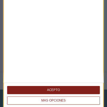
EN DIRECTO
@CAPITALRADIOB
NOTICIAS RELACIONADAS
ACEPTO
MÁS OPCIONES