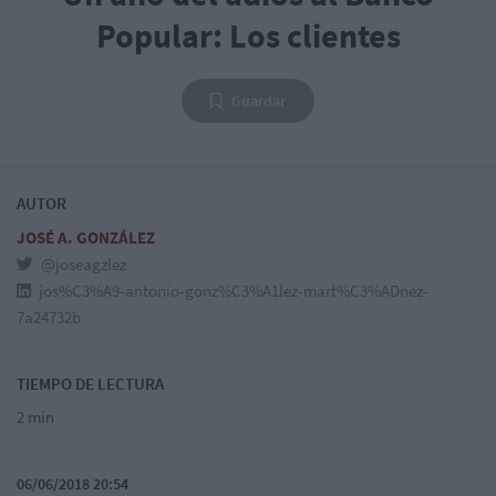
Popular: Los clientes
Guardar
AUTOR
JOSÉ A. GONZÁLEZ
@joseagzlez
jos%C3%A9-antonio-gonz%C3%A1lez-mart%C3%ADnez-
7a24732b
TIEMPO DE LECTURA
2 min
06/06/2018 20:54