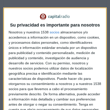
Su privacidad es importante para nosotros
Nosotros y nuestros 1538
socios
almacenamos y/o
accedemos a información en un dispositivo, como cookies,
y procesamos datos personales, como identificadores
únicos e información estándar enviada por un dispositivo
Se cumple un año desde que en la madrugada del 6 de junio
para publicidad y contenido personalizado, medición de
publicidad y contenido, investigación de audiencia y
de 2017 el Banco Central Europeo (BCE) determinara que el
desarrollo de servicios.
Con su permiso, nosotros y
Banco Popular era "inviable" y que estaba en riesgo de
nuestros socios podemos utilizar datos de localización
caída por el "deterioro significativo" de su liquidez, tras lo
geográfica precisa e identificación mediante las
que el Santander acordó adquirir el 100% de su capital al
características de dispositivos. Puede hacer clic para
precio simbólico de un euro, operación que al día siguiente
otorgarnos su consentimiento a nosotros y a nuestros 1538
sería aprobada por la Comisión Europea (CE) y que
socios para que llevemos a cabo el procesamiento
convertía al entonces banco presidido por Emilio Saracho
previamente descrito. De forma alternativa, puede acceder
a información más detallada y cambiar sus preferencias
en la primera entidad intervenida por la Junta Única de
antes de otorgar o negar su consentimiento.
Tenga en
Resolución (JUR) desde su creación hace poco más de dos
cuenta que algún procesamiento de sus datos personales