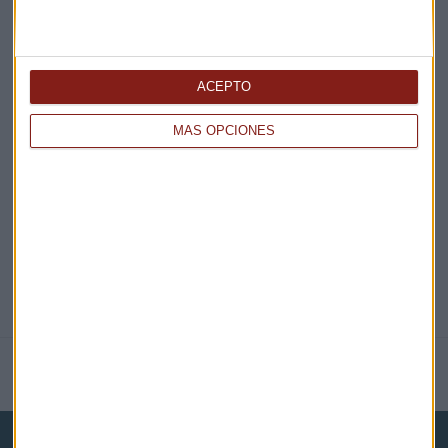
¡Suscribirme!
ACEPTO
EN DIRECTO
MÁS OPCIONES
@CAPITALRADIOB
NOTICIAS RELACIONADAS