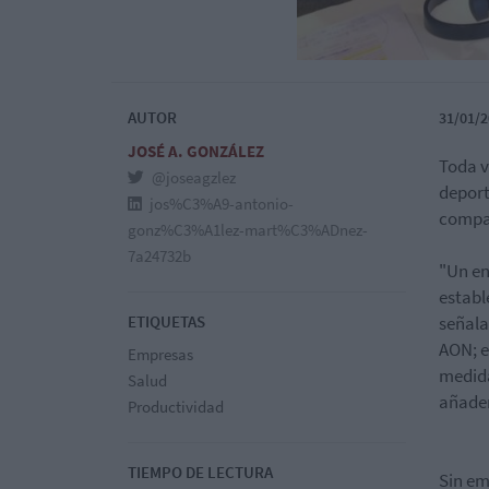
AUTOR
31/01/2
JOSÉ A. GONZÁLEZ
Toda v
@joseagzlez
deport
jos%C3%A9-antonio-
compañ
gonz%C3%A1lez-mart%C3%ADnez-
7a24732b
"Un en
establ
ETIQUETAS
señala
AON; e
Empresas
medida
Salud
añade
Productividad
TIEMPO DE LECTURA
Sin em