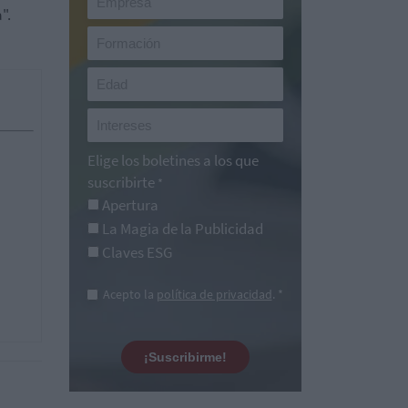
".
Elige los boletines a los que
suscribirte
*
Apertura
La Magia de la Publicidad
Claves ESG
Acepto la
política de privacidad
. *
¡Suscribirme!