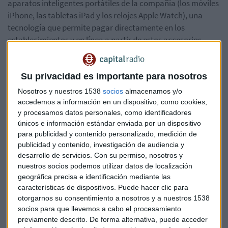
aparatos inteligentes portátiles de la compañía (los móviles
iPhone, las tabletas iPad y los relojes Apple Watch), una
tecnología que permite pagar directamente en los
establecimientos y en línea a partir de estos accesorios
móviles.
Su privacidad es importante para nosotros
Bolsa
Apple
China
Empresas
Nosotros y nuestros 1538
socios
almacenamos y/o
accedemos a información en un dispositivo, como cookies,
y procesamos datos personales, como identificadores
únicos e información estándar enviada por un dispositivo
para publicidad y contenido personalizado, medición de
publicidad y contenido, investigación de audiencia y
desarrollo de servicios.
Con su permiso, nosotros y
Suscríbete a nuestros boletines
nuestros socios podemos utilizar datos de localización
Te enviaremos las noticias más importantes del día
geográfica precisa e identificación mediante las
características de dispositivos. Puede hacer clic para
otorgarnos su consentimiento a nosotros y a nuestros 1538
socios para que llevemos a cabo el procesamiento
previamente descrito. De forma alternativa, puede acceder