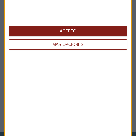
¡Suscribirme!
ACEPTO
EN DIRECTO
MÁS OPCIONES
@CAPITALRADIOB
NOTICIAS RELACIONADAS