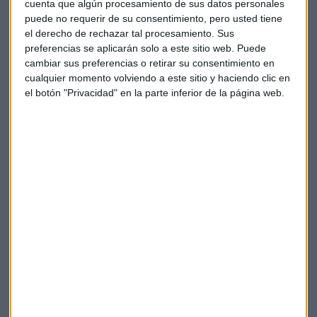
cuenta que algún procesamiento de sus datos personales
listas para ser entregadas.
puede no requerir de su consentimiento, pero usted tiene
el derecho de rechazar tal procesamiento. Sus
Boeing
recortó un 20% la producción en abril, de 52 a 42
preferencias se aplicarán solo a este sitio web. Puede
aviones al mes
. En el segundo trimestre la compañía entró
cambiar sus preferencias o retirar su consentimiento en
en pérdidas por los problemas causados por este modelo.
cualquier momento volviendo a este sitio y haciendo clic en
el botón "Privacidad" en la parte inferior de la página web.
Sus ingresos globales cayeron un 35% entre abril y junio.
Confirmaba la compañía que el impacto en los beneficios
por este asunto
alcanza los 5600 millones de dólares
por