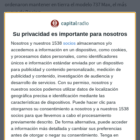
ordenaron mantener en tierra el modelo 737 Max, el más
nuevo de Boeing.
Un veto global que sigue pendiente de varios requisitos para
ser levantado.
Su privacidad es importante para nosotros
Nosotros y nuestros 1538
socios
almacenamos y/o
Hace unos días, el jefe de la Administración Federal de
accedemos a información en un dispositivo, como cookies,
Aviación de Estados Unidos, Steve Dickson, indicó que el
y procesamos datos personales, como identificadores
proceso para aprobar el regreso del MAX
todavía tiene 10 u
únicos e información estándar enviada por un dispositivo
11 requisitos por completar
.
para publicidad y contenido personalizado, medición de
publicidad y contenido, investigación de audiencia y
Entre ellos, un vuelo de certificación y un período de debates
desarrollo de servicios.
Con su permiso, nosotros y
nuestros socios podemos utilizar datos de localización
públicos sobre los requisitos de capacitación de pilotos.
geográfica precisa e identificación mediante las
características de dispositivos. Puede hacer clic para
Un coste de miles de millones
otorgarnos su consentimiento a nosotros y a nuestros 1538
El fabricante
esperaba el visto bueno para 2020,
pero
socios para que llevemos a cabo el procesamiento
previamente descrito. De forma alternativa, puede acceder
parece que la decisión se sigue alargando y no hay una
a información más detallada y cambiar sus preferencias
fecha clara. A Boeing se le acumulaban ya en su fábrica de
antes de otorgar o negar su consentimiento.
Tenga en
Washington, donde se ensambla este modelo,
450 naves