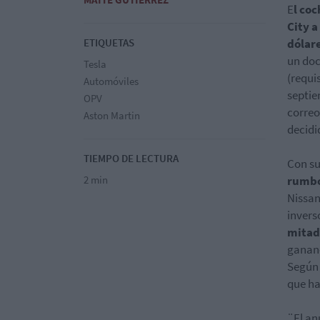
E
l co
City a
ETIQUETAS
dólar
un doc
Tesla
(requi
Automóviles
septie
OPV
correo
Aston Martin
decidi
TIEMPO DE LECTURA
Con su
2 min
rumb
Nissan
invers
mitad 
gananc
Según 
que ha
¨El an