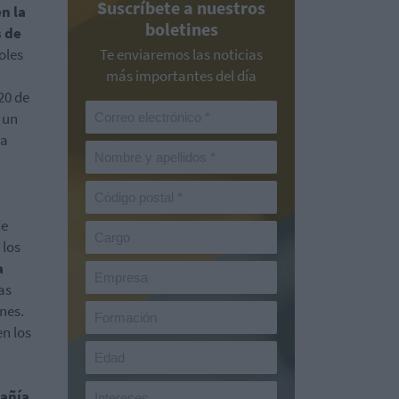
Suscríbete a nuestros
n la
boletines
s de
oles
Te enviaremos las noticias
más importantes del día
20 de
 un
a
de
 los
a
as
nes.
n los
pañía,