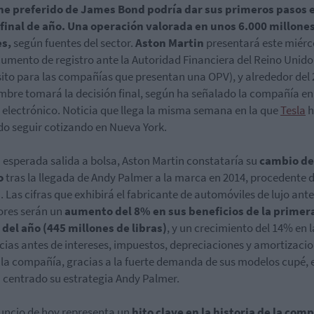
che preferido de James Bond podría dar sus primeros pasos e
 final de año. Una operación valorada en unos 6.000 millone
es,
según fuentes del sector.
Aston Martin
presentará este miérc
umento de registro ante la Autoridad Financiera del Reino Unido
sito para las compañías que presentan una OPV), y alrededor del 
mbre tomará la decisión final, según ha señalado la compañía en
 electrónico. Noticia que llega la misma semana en la que
Tesla
h
do seguir cotizando en Nueva York.
 esperada salida a bolsa, Aston Martin constataría su
cambio de
o
tras la llegada de Andy Palmer a la marca en 2014, procedente 
. Las cifras que exhibirá el fabricante de automóviles de lujo ante
ores serán un
aumento del 8% en sus beneficios de la primer
del año (445 millones de libras)
, y un crecimiento del 14% en l
ias antes de intereses, impuestos, depreciaciones y amortizacio
la compañía, gracias a la fuerte demanda de sus modelos cupé, e
 centrado su estrategia Andy Palmer.
uncio de hoy representa un
hito clave en la historia de la com