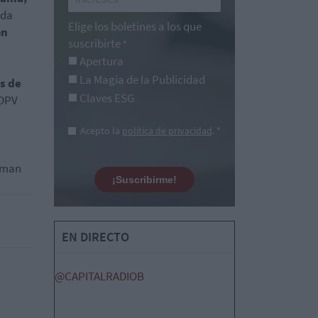
nda
Elige los boletines a los que
on
suscribirte
*
Apertura
La Magia de la Publicidad
as de
Claves ESG
 OPV
Acepto la
política de privacidad
. *
ldman
¡Suscribirme!
EN DIRECTO
@CAPITALRADIOB