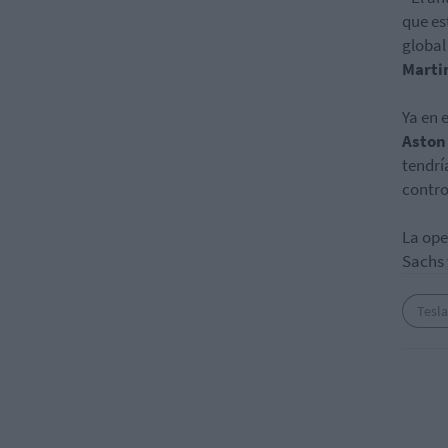
que es
global
Marti
Ya en 
Aston
tendrí
contro
La ope
Sachs 
Tesla