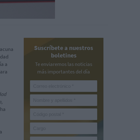
Suscríbete a nuestros
vacuna
boletines
edad
ía a
Te enviaremos las noticias
para
más importantes del día
dad
a,
o ha
la