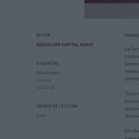
AUTOR
09/09/2
REDACCIÓN CAPITAL RADIO
La far
contra
ETIQUETAS
potenc
medios
AstraZeneca
permit
Vacuna
COVID-19
"
Esta 
potenc
TIEMPO DE LECTURA
asegur
3 min
dicho 
El vol
natura