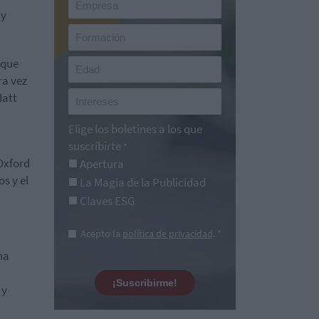
 y
 que
ra vez
Matt
Elige los boletines a los que
suscribirte
*
Oxford
Apertura
s y el
La Magia de la Publicidad
Claves ESG
Acepto la
política de privacidad
. *
na
¡Suscribirme!
 y