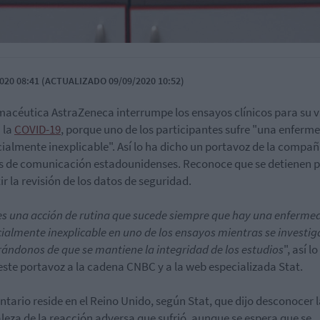
020 08:41 (ACTUALIZADO 09/09/2020 10:52)
macéutica AstraZeneca interrumpe los ensayos clínicos para su 
 la
COVID-19
, porque uno de los participantes sufre "una enferm
ialmente inexplicable". Así lo ha dicho un portavoz de la compañ
 de comunicación estadounidenses. Reconoce que se detienen 
ir la revisión de los datos de seguridad.
es una acción de rutina que sucede siempre que hay una enferme
ialmente inexplicable en uno de los ensayos mientras se investig
ándonos de que se mantiene la integridad de los estudios
", así l
este portavoz a la cadena CNBC y a la web especializada Stat.
untario reside en el Reino Unido, según Stat, que dijo desconocer 
leza de la reacción adversa que sufrió, aunque se espera que se