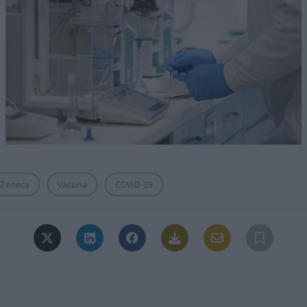
aZeneca
Vacuna
COVID-19