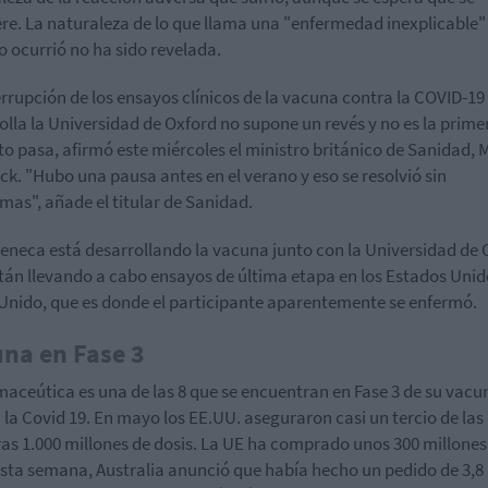
re. La naturaleza de lo que llama una "enfermedad inexplicable"
 ocurrió no ha sido revelada.
errupción de los ensayos clínicos de la vacuna contra la COVID-19
olla la Universidad de Oxford no supone un revés y no es la prime
to pasa, afirmó este miércoles el ministro británico de Sanidad, 
k. "Hubo una pausa antes en el verano y eso se resolvió sin
mas", añade el titular de Sanidad.
eneca está desarrollando la vacuna junto con la Universidad de 
stán llevando a cabo ensayos de última etapa en los Estados Unido
Unido, que es donde el participante aparentemente se enfermó.
na en Fase 3
maceútica es una de las 8 que se encuentran en Fase 3 de su vacu
 la Covid 19. En mayo los EE.UU. aseguraron casi un tercio de las
as 1.000 millones de dosis. La UE ha comprado unos 300 millones
esta semana, Australia anunció que había hecho un pedido de 3,8