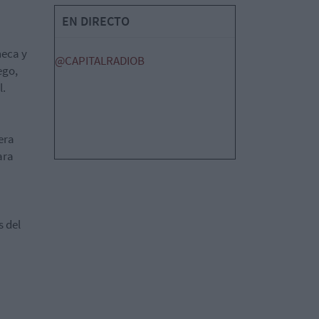
EN DIRECTO
neca y
@CAPITALRADIOB
ego,
l.
era
ara
 del