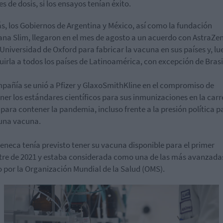
es de dosis, si los ensayos tenían éxito.
, los Gobiernos de Argentina y México, así como la fundación
na Slim, llegaron en el mes de agosto a un acuerdo con AstraZe
 Universidad de Oxford para fabricar la vacuna en sus países y, lu
buirla a todos los países de Latinoamérica, con excepción de Brasi
pañía se unió a Pfizer y GlaxoSmithKline en el compromiso de
er los estándares científicos para sus inmunizaciones en la carr
 para contener la pandemia, incluso frente a la presión política p
una vacuna.
eneca tenía previsto tener su vacuna disponible para el primer
re de 2021 y estaba considerada como una de las más avanzadas
por la Organización Mundial de la Salud (OMS).