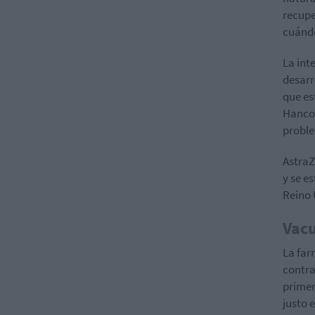
recupe
cuándo
La int
desarr
que es
Hancoc
proble
AstraZ
y se e
Reino 
Vacu
La far
contra
primer
justo 