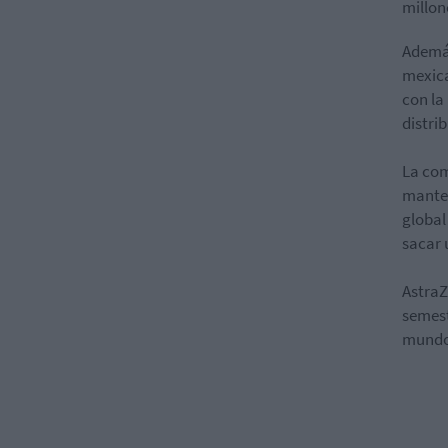
millon
Además
mexica
con la
distri
La com
manten
global
sacar 
AstraZ
semest
mundo 