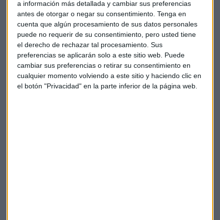
a información más detallada y cambiar sus preferencias
administración de Atrys, el nuevo grupo superará el umbral
antes de otorgar o negar su consentimiento.
Tenga en
de los
170 millones de facturación
y su
capitalización
cuenta que algún procesamiento de sus datos personales
bursátil ascenderá a los 600 millones de euros.
puede no requerir de su consentimiento, pero usted tiene
el derecho de rechazar tal procesamiento. Sus
Para Santiago de Torres el gran activo con el que cuenta la
preferencias se aplicarán solo a este sitio web. Puede
cambiar sus preferencias o retirar su consentimiento en
adquirida es que tiene una gran red de negocio repartida
cualquier momento volviendo a este sitio y haciendo clic en
por toda España con una "
masa de potenciales clientes
"
el botón "Privacidad" en la parte inferior de la página web.
a los que ofrecer revisiones médicas.
"Los
servicios de prevención de riesgos laborales
se
pueden modernizar mucho hoy en día", apunta de Torres
quien cree que España tiene un gran potencial en este
campo.
De cara a la propuesta de compra, de Torres asegura a
Capital Radio que tienen el
compromiso de venta del
mayor accionista
de Aspy que tiene un 70% de la
compañía.