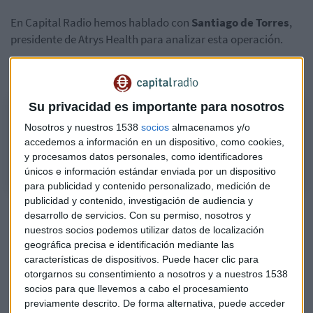
En Capital Radio hemos hablado con
Santiago de Torres
,
presidente de Atrys Health para analizar esta operación.
Escucha aquí al entrevista completa en Mercado Abierto:
Su privacidad es importante para nosotros
Las razones de Atrys para lanzar una opa sobre Aspy Global
Nosotros y nuestros 1538
socios
almacenamos y/o
Analizamos la operación entre las compañías del BME Growth de la
accedemos a información en un dispositivo, como cookies,
mano de Santiago de Torres, presidente de Atrys Health
y procesamos datos personales, como identificadores
únicos e información estándar enviada por un dispositivo
para publicidad y contenido personalizado, medición de
publicidad y contenido, investigación de audiencia y
¿Cuáles son los atractivos que IFM ve en Naturgy? Esto
desarrollo de servicios.
Con su permiso, nosotros y
opina Pedro Mielgo
nuestros socios podemos utilizar datos de localización
geográfica precisa e identificación mediante las
Este es el mejor valor del mercado español, según
características de dispositivos. Puede hacer clic para
Roberto Moro
otorgarnos su consentimiento a nosotros y a nuestros 1538
socios para que llevemos a cabo el procesamiento
En caso de que la oferta salga adelante, como todo apunta
previamente descrito. De forma alternativa, puede acceder
ya que cuenta con el visto bueno del consejo de