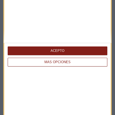
Elige los boletines a los que suscribirte
*
Apertura
La Magia de la Publicidad
Claves ESG
Acepto la
política de privacidad
. *
ACEPTO
¡Suscribirme!
MÁS OPCIONES
EN DIRECTO
@CAPITALRADIOB