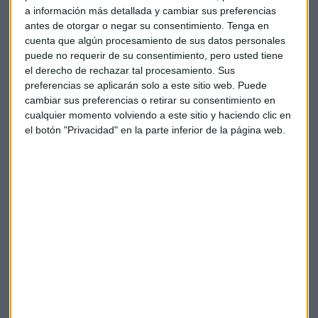
a información más detallada y cambiar sus preferencias
sociedad”.
antes de otorgar o negar su consentimiento.
Tenga en
cuenta que algún procesamiento de sus datos personales
Ángela G. Valdés nos contó sobre la Oficina de Seguridad del
puede no requerir de su consentimiento, pero usted tiene
Internauta (OSI) “que es el canal de INCIBE para reforzar la
el derecho de rechazar tal procesamiento. Sus
confianza digital de los ciudadanos” y le preguntamos sobre
preferencias se aplicarán solo a este sitio web. Puede
la Guía de Ciberseguridad y la campaña Experiencia Senior
cambiar sus preferencias o retirar su consentimiento en
del INCIBE concebidas para ayudar "a los mayores que se
cualquier momento volviendo a este sitio y haciendo clic en
vieron obligados a utilizar medios digitales”.
el botón "Privacidad" en la parte inferior de la página web.
Hay que concienciarse de los peligros de la
tecnología, pero no tenerle miedo
Sobre los fraudes o incidentes de ciberseguridad, G. Valdés
considera que “los fraudes atacan a toda la población
donde destaca el phishing” y también considera que “se
extienden los peligros a la ingeniería social” pues las redes
sociales son un gancho fácil en casos de robos de cuentas o
extorsión entre otros.