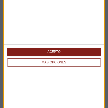
Elige los boletines a los que suscribirte
*
Apertura
La Magia de la Publicidad
Claves ESG
Acepto la
política de privacidad
. *
ACEPTO
¡Suscribirme!
MÁS OPCIONES
EN DIRECTO
@CAPITALRADIOB