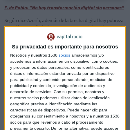
F. de Pablo: "No hay transformación digital sin personas"
Según dice Azorín, además de la brecha digital hay pobreza
tecnológica y añade “los mayores no participan de la
sociedad digital y la sociedad digital se empobrece por ello”.
Su privacidad es importante para nosotros
Se considera que la pandemia ha sido el origen del aumento
de la brecha digital a raíz de la eliminación de ofrecer
Nosotros y nuestros 1538
socios
almacenamos y/o
atención presencial, donde a criterio de
Azorín
“tienen que
accedemos a información en un dispositivo, como cookies,
convivir los dos modelos
presencial y on line".
y procesamos datos personales, como identificadores
únicos e información estándar enviada por un dispositivo
para publicidad y contenido personalizado, medición de
Para alfabetizar a la población de mayores, Azorin
publicidad y contenido, investigación de audiencia y
considera que “es un trabajo de todos“ y apostilla “ y añade
desarrollo de servicios.
Con su permiso, nosotros y
“hay que construir una alianza de país que no deje a España
nuestros socios podemos utilizar datos de localización
con un analfabetismo digital intolerable”.
geográfica precisa e identificación mediante las
características de dispositivos. Puede hacer clic para
Sobre cómo debería de realizarse la integración de
otorgarnos su consentimiento a nosotros y a nuestros 1538
colectivos de baja capacitación digital, considera
socios para que llevemos a cabo el procesamiento
fundamental "contar con la solidaridad digital de la
previamente descrito. De forma alternativa, puede acceder