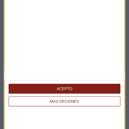
Claves ESG
Acepto la
política de privacidad
. *
¡Suscribirme!
EN DIRECTO
@CAPITALRADIOB
ACEPTO
MÁS OPCIONES