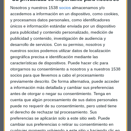
que los términos financieros de esta operación permiten
Nosotros y nuestros 1538
socios
almacenamos y/o
crear valor para los accionistas desde el principio.
accedemos a información en un dispositivo, como cookies,
y procesamos datos personales, como identificadores
La entidad ha indicado que el modelo de Barclays Portugal
únicos e información estándar enviada por un dispositivo
encaja «perfectamente» con su modelo de negocio,
para publicidad y contenido personalizado, medición de
publicidad y contenido, investigación de audiencia y
enfocado a clientes de rentas medias y altas y empresas,
desarrollo de servicios.
Con su permiso, nosotros y
basado en un modelo de distribución multicanal, con altos
nuestros socios podemos utilizar datos de localización
niveles de venta cruzada.
geográfica precisa e identificación mediante las
características de dispositivos. Puede hacer clic para
«Con esta operación nuestra entidad busca reforzarse como
otorgarnos su consentimiento a nosotros y a nuestros 1538
un jugador de referencia en el nuevo marco financiero
socios para que llevemos a cabo el procesamiento
europeo», ha afirmado Dancausa. Bankinter, que en enero
previamente descrito. De forma alternativa, puede acceder
a información más detallada y cambiar sus preferencias
ya se había constituido como sucursal en Portugal, llega a
antes de otorgar o negar su consentimiento.
Tenga en
este país con planes de crecimiento y permanencia a largo
cuenta que algún procesamiento de sus datos personales
plazo.
puede no requerir de su consentimiento, pero usted tiene
el derecho de rechazar tal procesamiento. Sus
Asumido el control de los negocios bancarios y asegurador,
preferencias se aplicarán solo a este sitio web. Puede
se inicia ahora un proceso que durará hasta finales de 2016
cambiar sus preferencias o retirar su consentimiento en
para integrar las plantillas, equipos, sistemas operativos,
cualquier momento volviendo a este sitio y haciendo clic en