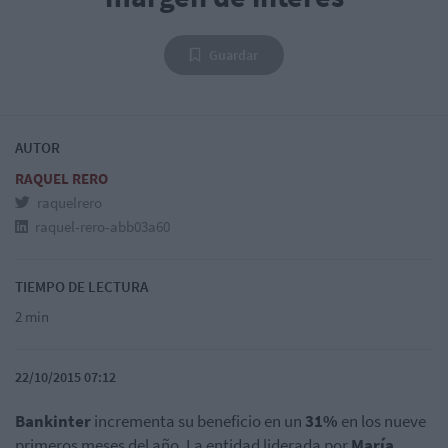
Guardar
AUTOR
RAQUEL RERO
raquelrero
raquel-rero-abb03a60
TIEMPO DE LECTURA
2 min
22/10/2015 07:12
Bankinter
incrementa su beneficio en un
31%
en los nueve
primeros meses del año. La entidad liderada por
María