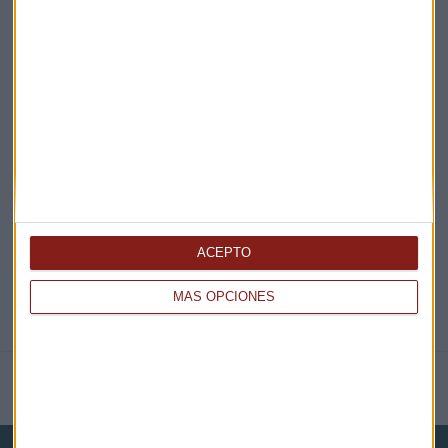
¡Suscribirme!
EN DIRECTO
@CAPITALRADIOB
ACEPTO
MÁS OPCIONES
NOTICIAS RELACIONADAS