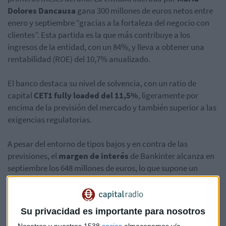
Dolores Dancausa
gana 300 millones de euros netos entre
enero y septiembre “gracias a la fortaleza del negocio con
clientes”. Esta partida es la que más contribuye a los
ingresos de la entidad, con un 84%, y lleva a obtener una
rentabilidad (ROE) del 10,7% anualizado.
El banco destaca su nivel de solvencia, con un ratio de
capital
CET1 fully loaded del 11,5%
, ligeramente por
encima de la previsión del mercado y también superior a las
exigencias regulatorias.
A pesar del entorno de tipos bajos y en contra de las
previsiones, el
margen de interés
de Bankinter alcanza en
septiembre los 648 millones de euros, lo que supone un
crecimiento del
19%
respecto a un año antes.
Por su parte, el margen bruto concluye el trimestre en 1.200
Su privacidad es importante para nosotros
millones de euros, un 8,4% más, impulsado por las