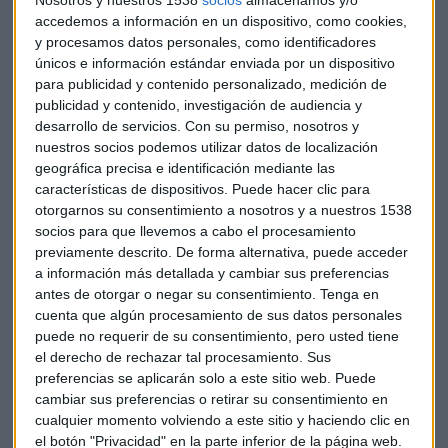
Nosotros y nuestros 1538
socios
almacenamos y/o
comisiones, según informa la entidad a la CNMV.
accedemos a información en un dispositivo, como cookies,
y procesamos datos personales, como identificadores
Por otro lado, Bankinter reduce su
tasa de morosidad
por
únicos e información estándar enviada por un dispositivo
sexto trimestre consecutivo, hasta situarla en el
4,35%
para publicidad y contenido personalizado, medición de
frente al 4,96% de hace un año. La ratio media en el sector
publicidad y contenido, investigación de audiencia y
se sitúa en un 10,95%.
desarrollo de servicios.
Con su permiso, nosotros y
nuestros socios podemos utilizar datos de localización
geográfica precisa e identificación mediante las
Entre enero y septiembre el volumen de crédito a clientes
características de dispositivos. Puede hacer clic para
crece un 4%, hasta situarse en 43.379 millones de euros.
otorgarnos su consentimiento a nosotros y a nuestros 1538
socios para que llevemos a cabo el procesamiento
En cuanto al negocio, en Banca Privada, la entidad alcanza
previamente descrito. De forma alternativa, puede acceder
los 26.900 millones, un crecimiento del 20,4%. Destaca el
a información más detallada y cambiar sus preferencias
crecimiento de las sicavs, que alcanza las 447 sociedades
antes de otorgar o negar su consentimiento.
Tenga en
gestionadas. En el segmento Empresas, crece la inversión
cuenta que algún procesamiento de sus datos personales
puede no requerir de su consentimiento, pero usted tiene
crediticia un 4,2%, con un saldo de 19.100 millones a cierre
el derecho de rechazar tal procesamiento. Sus
de septiembre. Por su parte, en la división de seguros, Linea
preferencias se aplicarán solo a este sitio web. Puede
Directa ve crecer las pólizas un 6,7% y los seguros de hogar
cambiar sus preferencias o retirar su consentimiento en
un 19,7%. Además, la cifra de Inversión en consumo crece un
cualquier momento volviendo a este sitio y haciendo clic en
55%, hasta los 632 millones de euros.
el botón "Privacidad" en la parte inferior de la página web.