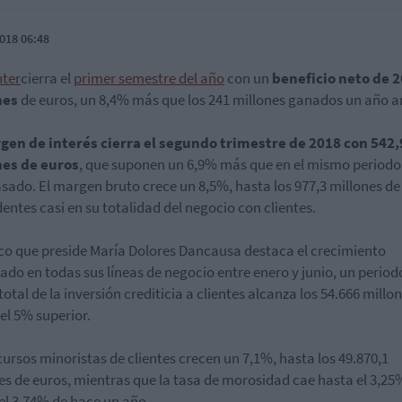
018 06:48
ter
cierra el
primer semestre del año
con un
beneficio neto de 2
nes
de euros, un 8,4% más que los 241 millones ganados un año a
gen de interés cierra el segundo trimestre de 2018 con 542,
nes de euros
, que suponen un 6,9% más que en el mismo periodo
sado. El margen bruto crece un 8,5%, hasta los 977,3 millones de
entes casi en su totalidad del negocio con clientes.
co que preside María Dolores Dancausa destaca el crecimiento
rado en todas sus líneas de negocio entre enero y junio, un periodo
total de la inversión crediticia a clientes alcanza los 54.666 millo
 el 5% superior.
cursos minoristas de clientes crecen un 7,1%, hasta los 49.870,1
es de euros, mientras que la tasa de morosidad cae hasta el 3,25
el 3,74% de hace un año.