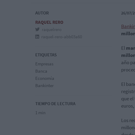
AUTOR
26/07/2
RAQUEL RERO
Bankin
raquelrero
millo
raquel-rero-abb03a60
El
mar
ETIQUETAS
millo
año pa
Empresas
proced
Banca
Economía
El ban
Bankinter
regist
que el 
TIEMPO DE LECTURA
euros,
1 min
Los re
millon
desde 