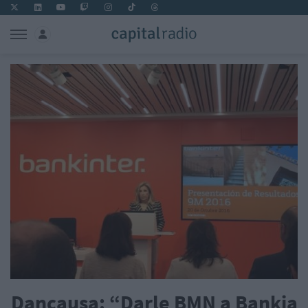
Dancausa: “Darle BMN a Bankia