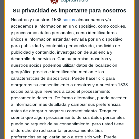
han superado las previsiones del mercado, que apuntaban a
Su privacidad es importante para nosotros
un beneficio en el trimestre de 105 millones de euros frente a
los 114 finalmente publicados.
Nosotros y nuestros 1538
socios
almacenamos y/o
accedemos a información en un dispositivo, como cookies,
y procesamos datos personales, como identificadores
En línea con la tendencia de anteriores trimestres, el
únicos e información estándar enviada por un dispositivo
negocio recurrente de clientes sigue siendo el mayor
para publicidad y contenido personalizado, medición de
contribuidor a los ingresos.
El
margen intereses
ha crecido
publicidad y contenido, investigación de audiencia y
un 10% y un 4% sin incluir la actividad portuguesa, pese a
desarrollo de servicios.
Con su permiso, nosotros y
las dificultades en un entorno de tipos de interés bajos.
nuestros socios podemos utilizar datos de localización
geográfica precisa e identificación mediante las
características de dispositivos. Puede hacer clic para
En cuanto a la calidad de activos, los resultados también
otorgarnos su consentimiento a nosotros y a nuestros 1538
han sido favorables. El ratio de
morosidad
hasta
socios para que llevemos a cabo el procesamiento
septiembre se ha situado en el 4,19%, 16 puntos básicos por
previamente descrito. De forma alternativa, puede acceder
debajo del dato de hace doce meses, que es de un 3,67% solo
a información más detallada y cambiar sus preferencias
para el negocio en España. Al mismo tiempo, el índice de
antes de otorgar o negar su consentimiento.
Tenga en
cobertura de provisiones
ha subido hasta el 50,6% frente
cuenta que algún procesamiento de sus datos personales
al 42,2% que había doce meses atrás. En cuanto a la
puede no requerir de su consentimiento, pero usted tiene
el derecho de rechazar tal procesamiento. Sus
solvencia, Bankinter cuenta con una
ratio de capital CET1
preferencias se aplicarán solo a este sitio web. Puede
fully loaded
del 11,5%, 10 puntos básicos más que el