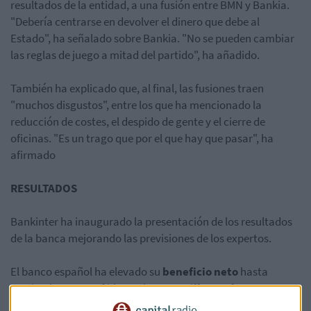
resultados de la entidad, a una fusión entre BMN y Bankia.
"D
ebería centrarse en devolver el dinero que debe al
Estado", ha señalado sobre Bankia. "No se pueden cambiar
las reglas de juego a mitad del partido", ha añadido.
También ha explicado que, al final, las fusiones traen
"muchos disgustos", entre los que ha mencionado la
reducción de costes, el despido de gente y el cierre de
oficinas. "Es un trago que por el que hay que pasar", ha
afirmado
RESULTADOS
Bankinter ha inaugurado la presentación de los resultados
de la banca mejorando las previsiones de los expertos.
El banco español ha elevado su
beneficio neto
hasta
septiembre un 33,6% hasta los
400 millones de euros
gracias al crecimiento del crédito y los recursos. Las cifras