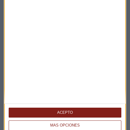
Elige los boletines a los que suscribirte
*
Apertura
La Magia de la Publicidad
Claves ESG
Acepto la
política de privacidad
. *
¡Suscribirme!
EN DIRECTO
@CAPITALRADIOB
ACEPTO
MÁS OPCIONES