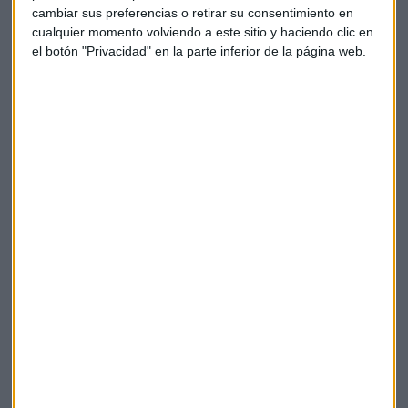
cambiar sus preferencias o retirar su consentimiento en
pasado trimestre y muy por encima de las exigencias
cualquier momento volviendo a este sitio y haciendo clic en
regulatorias.
el botón "Privacidad" en la parte inferior de la página web.
En cuanto al volumen de
crédito a clientes,
ha sumado un
total de 50.386,5 millones de euros, un 16,2% más que hace
un año. Los
recursos minoristas
de clientes han alcanzado
los 43.502,8 millones de euros, un 30,8% más. Y en cuanto a
los recursos gestionados fuera de balance, han sumado un
patrimonio total de 22.760,9 millones de euros, un 13% más.
La entidad se sitúa entre las entidades financieras más
rentables, con un
ROE
del 13,2%, y del 10,7% sin incluir el
recién adquirido negocio en Portugal.
Empresas
Bankinter