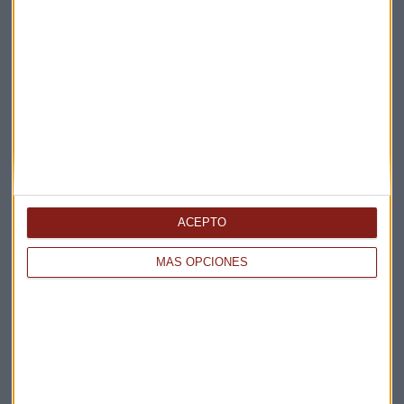
Elige los boletines a los que suscribirte
*
Apertura
La Magia de la Publicidad
Claves ESG
Acepto la
política de privacidad
. *
ACEPTO
¡Suscribirme!
MÁS OPCIONES
EN DIRECTO
@CAPITALRADIOB