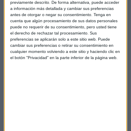
de empleo
previamente descrito. De forma alternativa, puede acceder
a información más detallada y cambiar sus preferencias
Cada vez más se precisan trabajadores formados en nuevas
antes de otorgar o negar su consentimiento.
Tenga en
tecnologías incluso en sectores como la construcción, pero
cuenta que algún procesamiento de sus datos personales
hay muchos jóvenes rechazan porque consideran que son
puede no requerir de su consentimiento, pero usted tiene
el derecho de rechazar tal procesamiento. Sus
trabajos penosos, aun cuando hay gran tecnificación en el
preferencias se aplicarán solo a este sitio web. Puede
sector.
cambiar sus preferencias o retirar su consentimiento en
cualquier momento volviendo a este sitio y haciendo clic en
Sobre la cobertura de vacantes Barceló apuntaba “mas del
el botón "Privacidad" en la parte inferior de la página web.
70% de las pymes nos dicen que tienen necesidades de
personal, pero solo un 40% lo busca”.
El número de jóvenes que trabajan o buscan empleo
disminuyó un 31% desde 2003
Se puso de manifiesto que se necesitan incorporaciones de
trabajadores en puestos que reequilibren las plantillas hacia
un modelo básicamente basado en las TIC.
En España el porcentaje oficial de vacantes sobre la