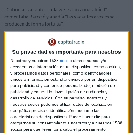
"Cubrir las vacantes cada vez es tarea mas difícil”
comentaba Barceló y añadía “las vacantes a veces se
producen de forma fortuita”.
El desajuste entre la oferta y la demanda de trabajo ahonda
en el problema de la despoblación de la llamada
España
vaciada y nuestro invitado ponía como ejemplo que "en
Su privacidad es importante para nosotros
Madrid hay 860 personas por km2, en otras provincias hay
Nosotros y nuestros 1538
socios
almacenamos y/o
menos de 12" y apostillaba “en estas ultimas no es problema
accedemos a información en un dispositivo, como cookies,
de vacantes, sencillamente, no hay gente”
y procesamos datos personales, como identificadores
únicos e información estándar enviada por un dispositivo
Diego Barceló: “Las empresas retrasan
para publicidad y contenido personalizado, medición de
publicidad y contenido, investigación de audiencia y
cada vez mas la edad de jubilación”
desarrollo de servicios.
Con su permiso, nosotros y
También se han encontrado problemas Se encuentra
nuestros socios podemos utilizar datos de localización
geográfica precisa e identificación mediante las
especial dificultad para encontrar perfiles STEM o muy
características de dispositivos. Puede hacer clic para
técnicos También envejece el colectivo de parados y
otorgarnos su consentimiento a nosotros y a nuestros 1538
ocupados. Una persona con mas edad rechaza ciertos tipos
socios para que llevemos a cabo el procesamiento