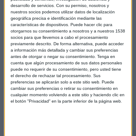
desarrollo de servicios.
Con su permiso, nosotros y
la entidad confirma que sigue adelante con su plan de
nuestros socios podemos utilizar datos de localización
inversión 2017-2021, de 1.500 millones de dólares.
geográfica precisa e identificación mediante las
características de dispositivos. Puede hacer clic para
En los resultados del grupo del primer semestre, México se
otorgarnos su consentimiento a nosotros y a nuestros 1538
mantuvo como principal motor, con un beneficio que
socios para que llevemos a cabo el procesamiento
alcanzó los 1.208 millones de euros, un 10,5% más.
previamente descrito. De forma alternativa, puede acceder
a información más detallada y cambiar sus preferencias
antes de otorgar o negar su consentimiento.
Tenga en
Empresas
Banca
México
Bbva
cuenta que algún procesamiento de sus datos personales
puede no requerir de su consentimiento, pero usted tiene
BBVA Bancomer
el derecho de rechazar tal procesamiento. Sus
preferencias se aplicarán solo a este sitio web. Puede
cambiar sus preferencias o retirar su consentimiento en
cualquier momento volviendo a este sitio y haciendo clic en
el botón "Privacidad" en la parte inferior de la página web.
Suscríbete a nuestros boletines
Te enviaremos las noticias más importantes del día