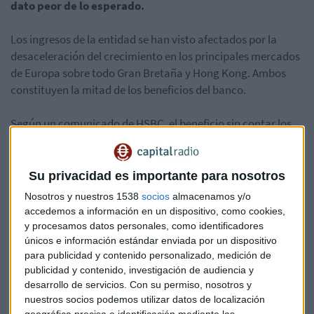
dato peor de lo esperado.
Los ingresos de la entidad se han visto afectados por la
desaceleración del crecimiento en los principales mercados
de Europa sobre todo Gran Bretaña y Hong Kong. Ambos
constituyen la mitad de los beneficios del banco.
Según un comunicado de HSBC, el beneficio sin contar los
impuestos en el primer semestre cae a 9.700 millones frente
a los 13.600 millones de dólares del mismo periodo del año
anterior. Una cifra que se aleja de los 10.000 millones
Su privacidad es importante para nosotros
estimados.
Nosotros y nuestros 1538
socios
almacenamos y/o
accedemos a información en un dispositivo, como cookies,
El banco también planea recomprar acciones por valor de
y procesamos datos personales, como identificadores
2.500 millones de dólares en la segunda mitad para
únicos e información estándar enviada por un dispositivo
para publicidad y contenido personalizado, medición de
mantener su dividendo anual en el nivel actual del futuro
publicidad y contenido, investigación de audiencia y
previsible.
desarrollo de servicios.
Con su permiso, nosotros y
nuestros socios podemos utilizar datos de localización
Bolsa
Empresas
Economía
Mercados
geográfica precisa e identificación mediante las