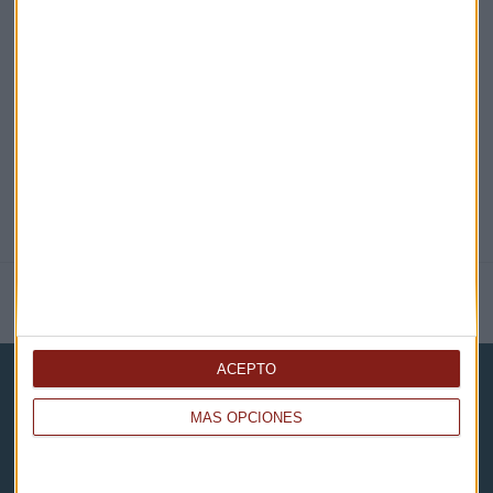
EN DIRECTO
@CAPITALRADIOB
NOTICIAS RELACIONADAS
ACEPTO
MÁS OPCIONES
Capital Radio