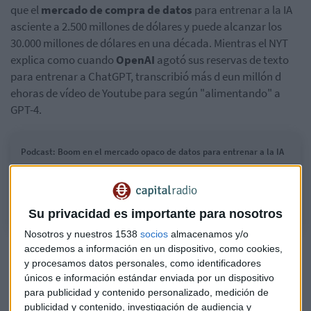
que el
mercado de compra de datos
para entrenar a la IA
asciente a 2.500 millones de dólares y puede alcanzar los
30.000 millones de dólares en una década. Mientras el NYT
explica como cuando
OpenAI
agotó sus reservas de texto
para entrenar a ChatGPT, transcribió más d eun millón d
ehoras de vídeo de Youtube para según "alimentando" a
GPT-4.
Podcast: Boom en el mercado opaco de datos para entrenar a la IA
¿Cómo acceden y cuánto pagan las empresas tecnológicas por los
datos necesarios para entrenar a la inteligencia artificial?
Su privacidad es importante para nosotros
Nosotros y nuestros 1538
socios
almacenamos y/o
Polémica en Nueva York: una IA te
accedemos a información en un dispositivo, como cookies,
y procesamos datos personales, como identificadores
invita a violar leyes
únicos e información estándar enviada por un dispositivo
para publicidad y contenido personalizado, medición de
publicidad y contenido, investigación de audiencia y