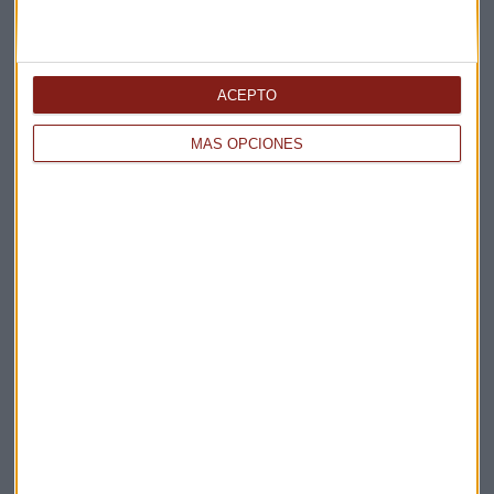
Elige los boletines a los que suscribirte
*
ACEPTO
Apertura
La Magia de la Publicidad
MÁS OPCIONES
Claves ESG
Acepto la
política de privacidad
. *
¡Suscribirme!
EN DIRECTO
@CAPITALRADIOB