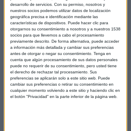
desarrollo de servicios.
Con su permiso, nosotros y
nuestros socios podemos utilizar datos de localización
geográfica precisa e identificación mediante las
características de dispositivos. Puede hacer clic para
otorgarnos su consentimiento a nosotros y a nuestros 1538
socios para que llevemos a cabo el procesamiento
previamente descrito. De forma alternativa, puede acceder
a información más detallada y cambiar sus preferencias
antes de otorgar o negar su consentimiento.
Tenga en
EXCLUSIVA | Javier Pemán (Nvidia): "Estamos
cuenta que algún procesamiento de sus datos personales
en el momento Iphone de la IA"
puede no requerir de su consentimiento, pero usted tiene
Conocemos desde dentro el modelo de negocio del
gigante tecnológico y los grandes retos de la IA con
el derecho de rechazar tal procesamiento. Sus
su responsable de Negocio Corporativo en España.
preferencias se aplicarán solo a este sitio web. Puede
Capital Radio
/ 2024-04-03
cambiar sus preferencias o retirar su consentimiento en
cualquier momento volviendo a este sitio y haciendo clic en
Autónomos, vivienda y crypto en la
el botón "Privacidad" en la parte inferior de la página web.
Declaración de la Renta 2023