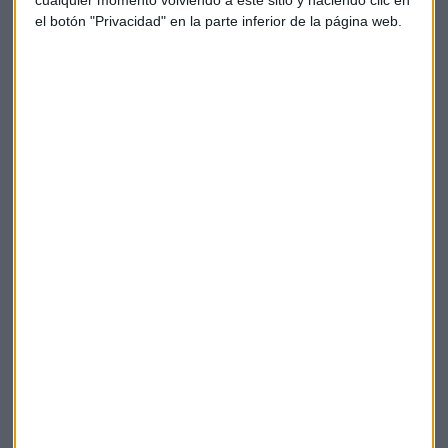
acciones del banco.
el botón "Privacidad" en la parte inferior de la página web.
Tras la adquisición a Criteria de las acciones propias, el
patrimonio neto de CaixaBank disminuirá en 2.009 millones
de euros mientras que el ratio de capital
CET1 fully loaded
se incrementaría hasta el 11,7% (pro forma Septiembre
2015) debido a la liberación en el consumo de capital que se
produce por la transmisión de las participaciones en GFI y
BEA.
Empresas
Caixabank
Criteria
Suscríbete a nuestros boletines
Te enviaremos las noticias más importantes del día