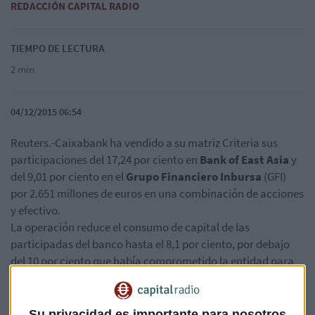
REDACCIÓN CAPITAL RADIO
TIEMPO DE LECTURA
2 min
04/12/2015 06:54
Reuters.-Caixabank ha vendido a su matriz Criteria sus
participaciones del 17,24 por ciento en
Bank of East Asia
y
del 9,01 por ciento en el
Grupo Financiero Inbursa
(GFI)
por 2.651 millones de euros en una combinación de acciones
y efectivo.
La operación reduce el consumo de capital de las
participadas del banco hasta el 8,1 por ciento, por debajo
del 10 por ciento que había comprometido la entidad para
antes de 2016.
En el traspaso, Criteria paga a Caixabank con un 9,9 por
Su privacidad es importante para nosotros