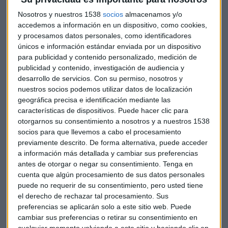
ciento de acciones del propio banco valoradas en 2.009
Nosotros y nuestros 1538
socios
almacenamos y/o
millones de euros y con 642 millones de euros en efectivo.
accedemos a información en un dispositivo, como cookies,
y procesamos datos personales, como identificadores
La operación reducirá al 52 por ciento la participación de
únicos e información estándar enviada por un dispositivo
para publicidad y contenido personalizado, medición de
Criteria en Caixabank teniendo en cuenta que el banco tiene
publicidad y contenido, investigación de audiencia y
previsto proponer en una próxima junta de accionistas la
desarrollo de servicios.
Con su permiso, nosotros y
amortización de los títulos entregados como pago para
nuestros socios podemos utilizar datos de localización
neutralizar el impacto negativo en el beneficio por acción
geográfica precisa e identificación mediante las
por la pérdida de ingresos.
características de dispositivos. Puede hacer clic para
otorgarnos su consentimiento a nosotros y a nuestros 1538
Aunque Criteria controla actualmente un 56,8 por ciento y la
socios para que llevemos a cabo el procesamiento
previamente descrito. De forma alternativa, puede acceder
entrega de acciones al banco reduce su participación al 46,8
a información más detallada y cambiar sus preferencias
por ciento, la amortización volverá a elevar su cuota en la
antes de otorgar o negar su consentimiento.
Tenga en
sociedad hasta el 52 por ciento al reducirse el número de
cuenta que algún procesamiento de sus datos personales
acciones total.
puede no requerir de su consentimiento, pero usted tiene
Pero el holding podrá ver reducida su participación por
el derecho de rechazar tal procesamiento. Sus
debajo del umbral del 50 por ciento al vencer en 2017 un
preferencias se aplicarán solo a este sitio web. Puede
bono convertible por el que tendrá que entregar también
cambiar sus preferencias o retirar su consentimiento en
cualquier momento volviendo a este sitio y haciendo clic en