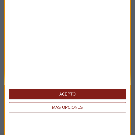
Claves ESG
Acepto la
política de privacidad
. *
¡Suscribirme!
EN DIRECTO
@CAPITALRADIOB
ACEPTO
MÁS OPCIONES