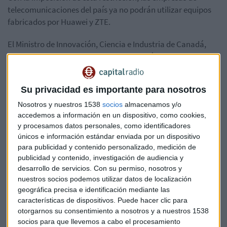
telecomunicaciones del país ya no podrán utilizar equipos
fabricados por Huawei y ZTE.
El Ministro de Innovación, Ciencia e Industria de Canadá,
François-Philippe Champagne
, declaró que esta medida
había sido tomada tras escuchar a los servicios de
inteligencia del país y a sus más importantes aliados. "Esta
Su privacidad es importante para nosotros
medida mejorará los servicios de Internet móvil de Canadá y
protegerá la seguridad de los canadienses", afirmó el
Nosotros y nuestros 1538
socios
almacenamos y/o
accedemos a información en un dispositivo, como cookies,
Ministro.
y procesamos datos personales, como identificadores
únicos e información estándar enviada por un dispositivo
Huawei presenta oficialmente HUAWEI ADS, su plataforma
para publicidad y contenido personalizado, medición de
de mobile marketing
publicidad y contenido, investigación de audiencia y
desarrollo de servicios.
Con su permiso, nosotros y
Otro país que veta a las tecnológicas
nuestros socios podemos utilizar datos de localización
chinas
geográfica precisa e identificación mediante las
características de dispositivos. Puede hacer clic para
Canadá es el quinto país de la alianza de servicios de
otorgarnos su consentimiento a nosotros y a nuestros 1538
inteligencia
"Los Cinco Ojos"
(formada por Estados
socios para que llevemos a cabo el procesamiento