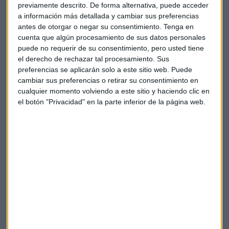
Unidos, Reino Unido, Australia, Nueva Zelanda y Canadá)
previamente descrito. De forma alternativa, puede acceder
que aplica esta medida, después de que los otros cuatros
a información más detallada y cambiar sus preferencias
antes de otorgar o negar su consentimiento.
Tenga en
miembros prohibiesen y limitasen la participación de
cuenta que algún procesamiento de sus datos personales
Huawei en la red 5G de dichos países.
Japón y Suecia
puede no requerir de su consentimiento, pero usted tiene
también han bloqueado o restringido el uso de tecnología
el derecho de rechazar tal procesamiento. Sus
de Huawei en sus redes 5G.
preferencias se aplicarán solo a este sitio web. Puede
cambiar sus preferencias o retirar su consentimiento en
Los miembros de esta alianza han señalado que la inclusión
cualquier momento volviendo a este sitio y haciendo clic en
de equipos de fabricantes chinos en las redes 5G suponen un
el botón "Privacidad" en la parte inferior de la página web.
grave problema de seguridad y fiabilidad, ya que compañías
como Huawei podrían ser forzadas por Pekín a espiar a los
países miembro de Los Cinco Ojos.