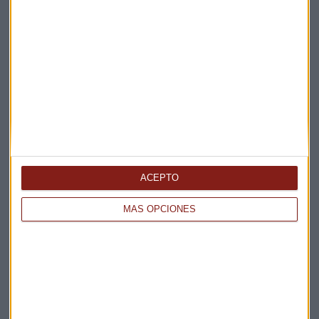
Elige los boletines a los que suscribirte
*
Apertura
La Magia de la Publicidad
Claves ESG
Acepto la
política de privacidad
. *
ACEPTO
¡Suscribirme!
MÁS OPCIONES
EN DIRECTO
@CAPITALRADIOB