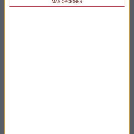
MÁS OPCIONES
EMPRESAS
Repsol recortará el 30% de su plantilla canadiense
Sara Catalina