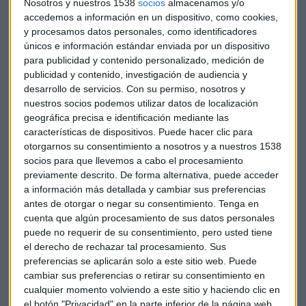
Nosotros y nuestros 1538
socios
almacenamos y/o
accedemos a información en un dispositivo, como cookies,
y procesamos datos personales, como identificadores
únicos e información estándar enviada por un dispositivo
para publicidad y contenido personalizado, medición de
PODCAST
publicidad y contenido, investigación de audiencia y
El nuevo deseo de Trump tras detener los aranceles a
desarrollo de servicios.
Con su permiso, nosotros y
México y Canadá
nuestros socios podemos utilizar datos de localización
Laura Blanco
geográfica precisa e identificación mediante las
características de dispositivos. Puede hacer clic para
otorgarnos su consentimiento a nosotros y a nuestros 1538
socios para que llevemos a cabo el procesamiento
previamente descrito. De forma alternativa, puede acceder
a información más detallada y cambiar sus preferencias
antes de otorgar o negar su consentimiento.
Tenga en
cuenta que algún procesamiento de sus datos personales
puede no requerir de su consentimiento, pero usted tiene
el derecho de rechazar tal procesamiento. Sus
preferencias se aplicarán solo a este sitio web. Puede
cambiar sus preferencias o retirar su consentimiento en
cualquier momento volviendo a este sitio y haciendo clic en
el botón "Privacidad" en la parte inferior de la página web.