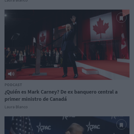
PODCAST
¿Quién es Mark Carney? De ex banquero central a
primer ministro de Canadá
Laura Blanco