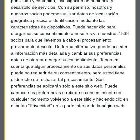
publicidad y contenido, investigación de audiencia y
seguridad.
desarrollo de servicios.
Con su permiso, nosotros y
nuestros socios podemos utilizar datos de localización
La opinión de CSN a favor de la reapertura se topó con la
geográfica precisa e identificación mediante las
oposición de Partido Socialista, Podemos, Ciudadanos y el
características de dispositivos. Puede hacer clic para
otorgarnos su consentimiento a nosotros y a nuestros 1538
Partido Nacionalista Vasco.
socios para que llevemos a cabo el procesamiento
previamente descrito. De forma alternativa, puede acceder
Reuters
a información más detallada y cambiar sus preferencias
antes de otorgar o negar su consentimiento.
Tenga en
Bolsa
Iberdrola
Endesa
Energía
cuenta que algún procesamiento de sus datos personales
puede no requerir de su consentimiento, pero usted tiene
el derecho de rechazar tal procesamiento. Sus
Nuclear
preferencias se aplicarán solo a este sitio web. Puede
cambiar sus preferencias o retirar su consentimiento en
cualquier momento volviendo a este sitio y haciendo clic en
el botón "Privacidad" en la parte inferior de la página web.
Suscríbete a nuestros boletines