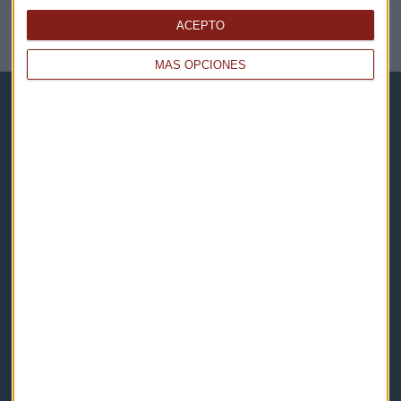
ACEPTO
NOTICIAS RELACIONADAS
MÁS OPCIONES
Capital Radio
Noticias
Eventos
Consultorios
Programas y podcasts