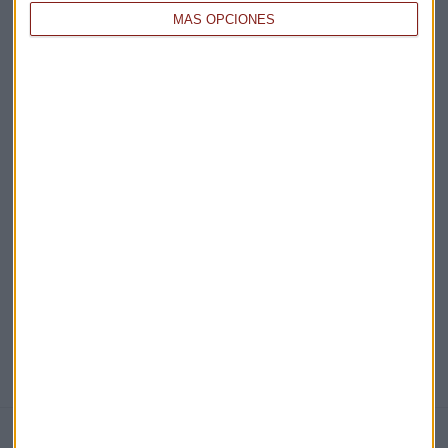
MÁS OPCIONES
Acepto la
política de privacidad
. *
¡Suscribirme!
EN DIRECTO
@CAPITALRADIOB
NOTICIAS RELACIONADAS