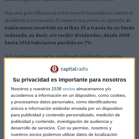
Hay una gran diferencia entre invertir teniendo en cuenta el
dividendo y no hacerlo. El experto nos ponía un ejemplo:
si
hubíeramos invertido en el Ibex 35 a través de un fondo
indexado, es decir, sin recibir dividendos, desde 2008
hasta 2018 habríamos perdido un 7%
.
Si lo hubiésemos hecho recibiendo dividendos, nuestro
patrimonio invertido habría engordado un 54%.
La verdad sobre los impuestos de Amancio Ortega por el
Su privacidad es importante para nosotros
dividendo de Inditex
Nosotros y nuestros 1538
socios
almacenamos y/o
accedemos a información en un dispositivo, como cookies,
Las cinco perlas del Ibex 35
y procesamos datos personales, como identificadores
únicos e información estándar enviada por un dispositivo
¿Cuáles son las perlas del Ibex 35 en cuanto a dividendo se
para publicidad y contenido personalizado, medición de
refiere? Aquí entra en juego el concepto de ‘
rentabilidad
publicidad y contenido, investigación de audiencia y
por dividendo
’. Esto es
lo que ganamos o perdemos por
desarrollo de servicios.
Con su permiso, nosotros y
el dividendo de una acción en relación con el precio de
nuestros socios podemos utilizar datos de localización