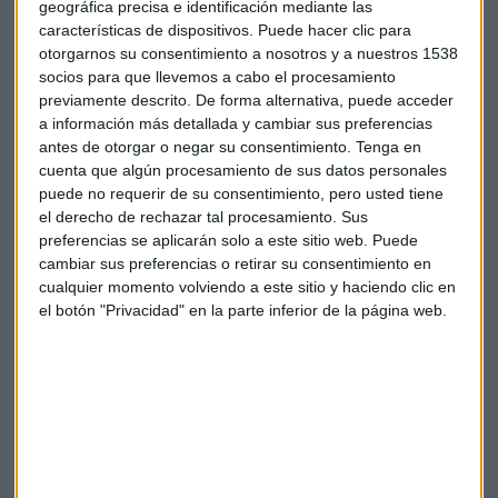
ese título en el mercado
. Se mide dividiendo el dividendo
geográfica precisa e identificación mediante las
de una compañía por la cotización actual de esa empresa.
características de dispositivos. Puede hacer clic para
otorgarnos su consentimiento a nosotros y a nuestros 1538
La medalla de oro a la empresa que más rentabilidad por
socios para que llevemos a cabo el procesamiento
previamente descrito. De forma alternativa, puede acceder
dividendo ofrece para 2020 se la lleva
Bankia. Por cada
a información más detallada y cambiar sus preferencias
acción ganaríamos un 7% en dividendos.
Pero aquí tiene
antes de otorgar o negar su consentimiento.
Tenga en
mucho que ver el hecho de que haya sido el segundo peor
cuenta que algún procesamiento de sus datos personales
valor del año en el Ibex 35 (se ha dejado más de un 29% en el
puede no requerir de su consentimiento, pero usted tiene
acumulado). Y es que si el dividendo se mantiene pero el
el derecho de rechazar tal procesamiento. Sus
precio de la acción baja, la distancia entre ambas variables
preferencias se aplicarán solo a este sitio web. Puede
aumenta.
cambiar sus preferencias o retirar su consentimiento en
cualquier momento volviendo a este sitio y haciendo clic en
el botón "Privacidad" en la parte inferior de la página web.
La plata se la lleva otro valor muy castigado:
Mediaset
. Sus
accionistas ganan un 7% en dividendos respecto al precio
de la acción. También resulta curioso que las otras tres que
consiguen entrar en el podio son energéticas: Enagás,
Repsol y Red Eléctrica, que dan una rentabilidad por
dividendo de entre el 6 y el 7%.