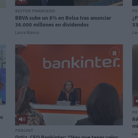
SECTOR FINANCIERO
PO
BBVA sube un 8% en Bolsa tras anunciar
¿P
36.000 millones en dividendos
33
Laura Blanco
La
PO
mo
Ré
mi
PODCAST
La
Ortiz, CEO Bankinter: "Hay que tener valor