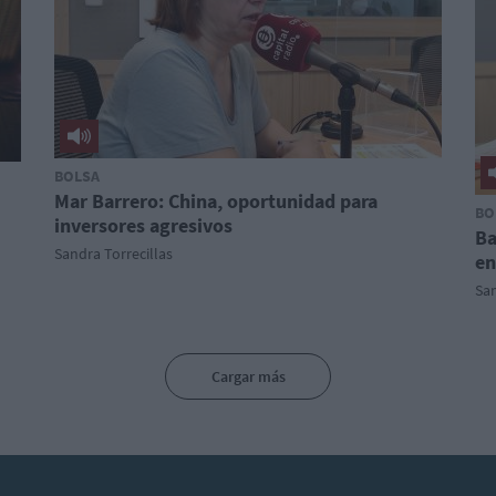
BOLSA
Mar Barrero: China, oportunidad para
BO
inversores agresivos
Ba
Sandra Torrecillas
en
San
Cargar más