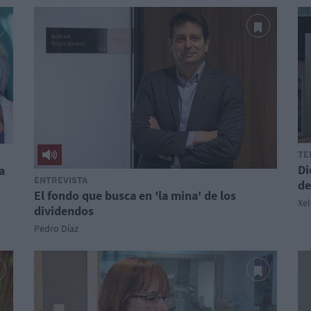
TE
Di
a
ENTREVISTA
de
El fondo que busca en 'la mina' de los
Xe
dividendos
Pedro Díaz