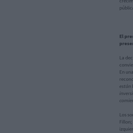
crecim
públic
El pre
presen
La dec
convie
En una
recono
están 
invers
comien
Los so
Fillon
izquie