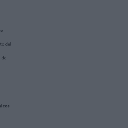
ve
to del
n de
micos