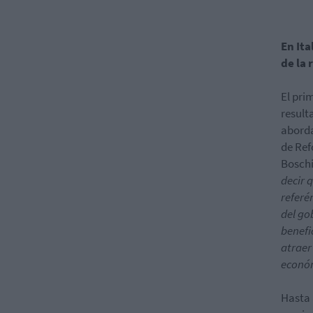
En Ita
de la
El pri
result
aborda
de Ref
Boschi
decir 
referé
del go
benefi
atraer
económ
Hasta 