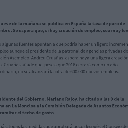
nueve de la mañana se publica en España la tasa de paro de
mbre. Se espera que, si hay creación de empleo, sea muy le
o algunas fuentes apuntan a que podría haber un ligero incremen
leo aunque el presidente de la patronal de agencias privadas de
ción Asempleo, Andreu Cruañas, espera haya una ligera creació
. Cruañas añade que, pese a que 2016 cerrará como un año
rdinario, no se alcanzará la cifra de 600.000 nuevos empleos.
sidente del Gobierno, Mariano Rajoy, ha citado a las 9 de la
a en La Moncloa a la Comisión Delegada de Asuntos Econó
ramitar el techo de gasto
más, todas las medidas que aprobará poco después el Consejo de