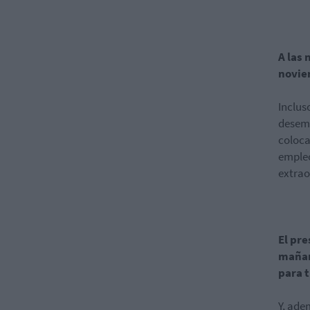
A las 
novie
Inclus
desemp
coloca
empleo
extrao
El pre
mañan
para t
Y, ade