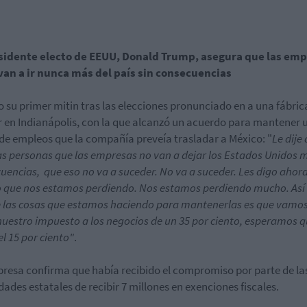
esidente electo de EEUU, Donald Trump, asegura que las em
van a ir nunca más del país sin consecuencias
o su primer mitin tras las elecciones pronunciado en a una fábric
r en Indianápolis, con la que alcanzó un acuerdo para mantener 
 de empleos que la compañía preveía trasladar a México: "
Le dije 
s personas que las empresas no van a dejar los Estados Unidos m
uencias, que eso no va a suceder. No va a suceder. Les digo ahor
que nos estamos perdiendo. Nos estamos perdiendo mucho. Así
 las cosas que estamos haciendo para mantenerlas es que vamos
nuestro impuesto a los negocios de un 35 por ciento, esperamos 
el 15 por ciento"
.
resa confirma que había recibido el compromiso por parte de la
dades estatales de recibir 7 millones en exenciones fiscales.