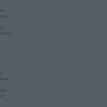
que
luyen
tre
 que se
la
es ha
emás,
17.