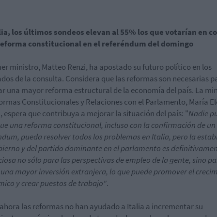
lia, los últimos sondeos elevan al 55% los que votarían en c
 reforma constitucional en el referéndum del domingo
mer ministro, Matteo Renzi, ha apostado su futuro político en los
ados de la consulta. Considera que las reformas son necesarias p
r una mayor reforma estructural de la economía del país. La min
ormas Constitucionales y Relaciones con el Parlamento, María E
, espera que contribuya a mejorar la situación del país: "
Nadie p
que una reforma constitucional, incluso con la confirmación de un
ndum, pueda resolver todos los problemas en Italia, pero la estab
bierno y del partido dominante en el parlamento es definitivame
ciosa no sólo para las perspectivas de empleo de la gente, sino p
 una mayor inversión extranjera, lo que puede promover el creci
ico y crear puestos de trabajo"
.
ahora las reformas no han ayudado a Italia a incrementar su