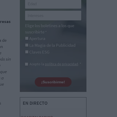
presas
Elige los boletines a los que
suscribirte
*
Apertura
a de
La Magia de la Publicidad
un
Claves ESG
a
ás sin
Acepto la
política de privacidad
. *
a
 que
 a
¡Suscribirme!
que
s
EN DIRECTO