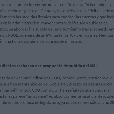
ros para cumplir los compromisos con Bruselas. En la reunión se
rá el techo de gasto del Estado y los objetivos de déficit del año 
 También las medidas fiscales para cuadrar las cuentas y que inc
s en la administración, mayor control del fraude y subidas de
tos. Se abordará la subida del salario mínimo tras el acuerdo en
no y PSOE, que será de un 8% hasta los 707,6 euros mes. Medidas
án una hora después en el consejo de ministros.
indicatos rechazan esa propuesta de subida del SMI
retario de Acción Sindical de CCOO, Ramón Górriz, considera que 
n que han mantenido con el Gobierno y el resto de agentes social
n "paripé". Tanto CCOO como UGT han señalado que aunque la
sta les parece "un avance", es absolutamente insuficiente y, ad
ple el compromiso de legislatura, ya que se refiere sólo al año 20