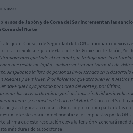
016 06:22
obiernos de Japón y de Corea del Sur incrementan las sanci
a Corea del Norte
s de que el Consejo de Seguridad de la ONU aprobara nuevos ca
icos. Lo explica el jefe de Gabinete del Gobierno de Japón, Yosi
"
Prohibiremos que todo el personal que trabaja para la autorida
eana que reside en Japón, vuelva a entrar aquí después de visita
rte. Ampliamos la lista de personas involucradas en el desarrollo
nucleares y de misiles. Prohiibiremos que atraquen en nuestros 
ier nave que haya pasado por Corea del Norte y, por último,
aremos los activos de más organizaciones e individuos involucra
anes nucleares y de misiles de Corea del Norte".
Corea del Sur ha 
ista negra a figuras cercanas a Kim Jong-un como parte de las nu
nes unilaterales para complementar a las impuestas por la ONU
rte afirma que esta resolución eleva la tensión y generará medid
sta más duras de autodefensa.