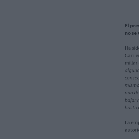
El pr
no se 
Ha sid
Carrie
millar
alguna
consec
mismo 
una de
bajar 
hasta 
La emp
autori