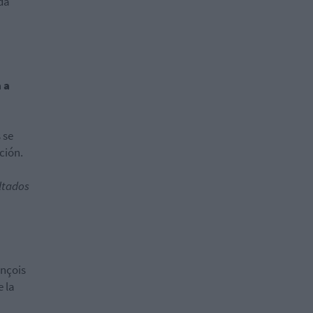
da
 a
 se
ción.
ltados
ançois
e la