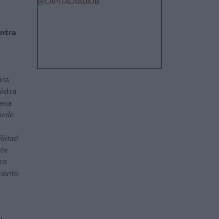
@CAPITALRADIOB
ontra
ara
istra
lena
uede
ilidad
nte
ara
miento