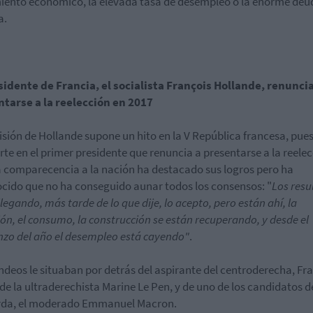
iento económico, la elevada tasa de desempleo o la enorme deu
a.
sidente de Francia, el socialista François Hollande, renuncia
tarse a la reelección en 2017
isión de Hollande supone un hito en la V República francesa, pues
rte en el primer presidente que renuncia a presentarse a la reelec
 comparecencia a la nación ha destacado sus logros pero ha
cido que no ha conseguido aunar todos los consensos: "
Los resu
llegando, más tarde de lo que dije, lo acepto, pero están ahí, la
ión, el consumo, la construcción se están recuperando, y desde el
zo del año el desempleo está cayendo"
.
ndeos le situaban por detrás del aspirante del centroderecha, Fr
; de la ultraderechista Marine Le Pen, y de uno de los candidatos d
rda, el moderado Emmanuel Macron.