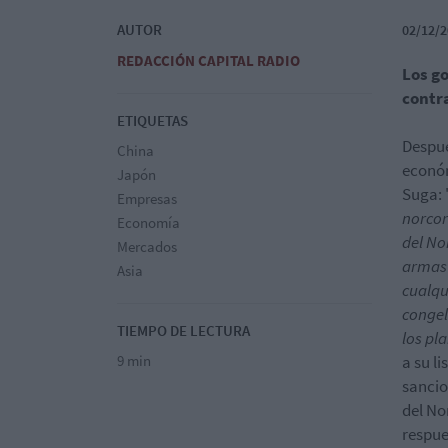
AUTOR
02/12/2
REDACCIÓN CAPITAL RADIO
Los g
contr
ETIQUETAS
Despué
China
económ
Japón
Suga: 
Empresas
norcor
Economía
del No
Mercados
armas 
Asia
cualqu
congel
TIEMPO DE LECTURA
los pl
9 min
a su l
sancio
del No
respue