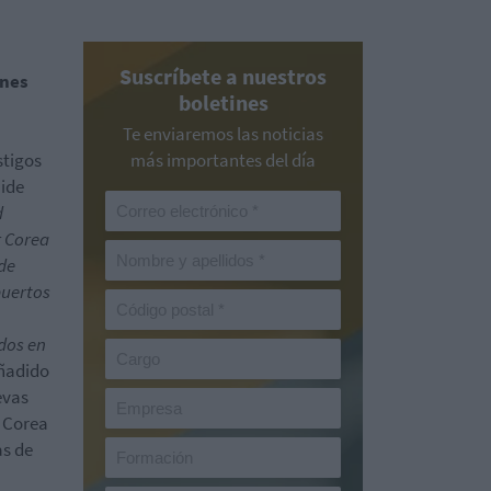
Suscríbete a nuestros
ones
boletines
Te enviaremos las noticias
stigos
más importantes del día
hide
d
r Corea
 de
puertos
dos en
añadido
evas
. Corea
as de