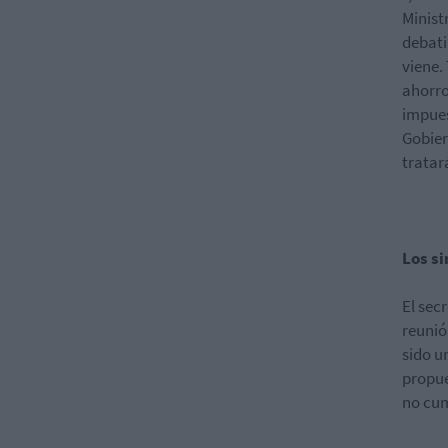
Minist
debati
viene.
ahorro
impues
Gobier
tratar
Los s
El sec
reunió
sido u
propue
no cum