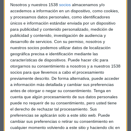
Itsaso Santos, miembro de la Junta Directiva de Aspac
Nosotros y nuestros 1538
socios
almacenamos y/o
(Asociación Profesional de. Administradores Concursales).
accedemos a información en un dispositivo, como cookies,
“Pero, esto no debe ser una razón para lanzar el balón hacia
y procesamos datos personales, como identificadores
delante”, añade.
únicos e información estándar enviada por un dispositivo
para publicidad y contenido personalizado, medición de
publicidad y contenido, investigación de audiencia y
El concurso de acreedores es el paso final que toman
desarrollo de servicios.
Con su permiso, nosotros y
muchos empresarios y, asegura, Santos, que
“no hay que
nuestros socios podemos utilizar datos de localización
demonizar el proceso y verlo como una herramienta
geográfica precisa e identificación mediante las
para salvar el tejido empresarial”.
características de dispositivos. Puede hacer clic para
otorgarnos su consentimiento a nosotros y a nuestros 1538
Profesionalización
socios para que llevemos a cabo el procesamiento
previamente descrito. De forma alternativa, puede acceder
La Aspac, la asociación a la que pertenece Itsaso Santos, ha
a información más detallada y cambiar sus preferencias
presentado una batería de medidas para
evitar el colapso
antes de otorgar o negar su consentimiento.
Tenga en
de la Justicia
ante la avalancha de peticiones de concurso
cuenta que algún procesamiento de sus datos personales
de acreedores tras el periodo de estado de alarma vivido por
puede no requerir de su consentimiento, pero usted tiene
la
Covid-19
.
el derecho de rechazar tal procesamiento. Sus
preferencias se aplicarán solo a este sitio web. Puede
cambiar sus preferencias o retirar su consentimiento en
“Es el momento de reformar la Ley Concursal y se
cualquier momento volviendo a este sitio y haciendo clic en
profesionalice esta profesión”, destaca la miembro de la