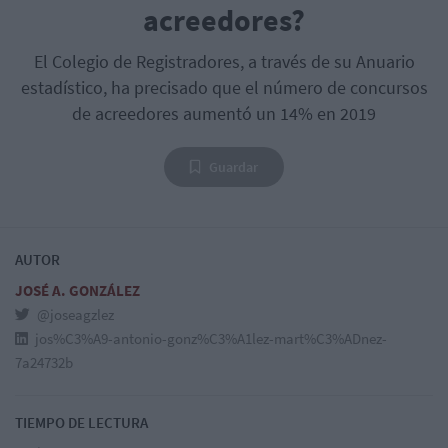
acreedores?
El Colegio de Registradores, a través de su Anuario
estadístico, ha precisado que el número de concursos
de acreedores aumentó un 14% en 2019
Guardar
AUTOR
JOSÉ A. GONZÁLEZ
@joseagzlez
jos%C3%A9-antonio-gonz%C3%A1lez-mart%C3%ADnez-
7a24732b
TIEMPO DE LECTURA