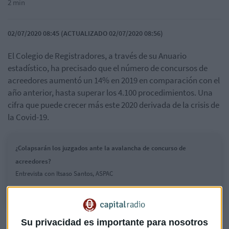
2 min
02/07/2020 08:45 (ACTUALIZADO 02/07/2020 08:56)
El Colegio de Registradores, a través de su Anuario
estadístico, ha precisado que el número de concursos de
acreedores aumentó un 14% en 2019 en comparación con el
año anterior, hasta superar los 4.100 procedimientos. Una
cifra que puede crecer más este 2020 derivada de la crisis de
la Covid-19.
¿Colapsarán los juzgados ante la avalancha de concurso de
acreedores?
Entrevista con Itsaso Santos, ASPAC
“Vemos un colapso de la Justicia”, asegura en Capital Radio
Su privacidad es importante para nosotros