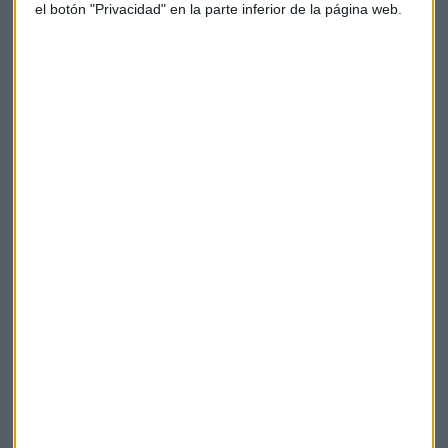
el botón "Privacidad" en la parte inferior de la página web.
Junta Directiva de la Asociación Profesional de
Administradores Concursales.
No obstante, asegura que para evitar este colapso “hay
muchas medidas”, pero la “solución no es posponer la
solicitud del concurso de acreedores”, sentencia.
Concurso Acreedores
Suscríbete a nuestros boletines
Te enviaremos las noticias más importantes del día