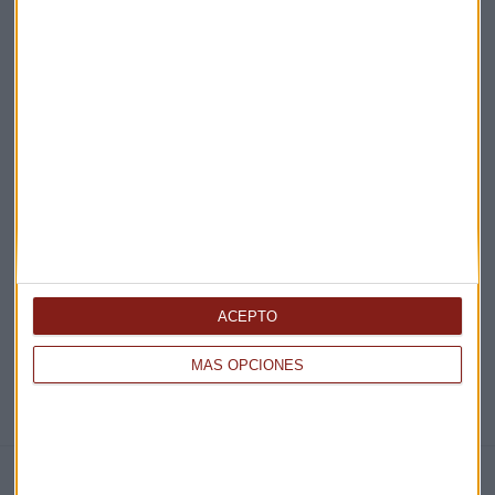
Acepto la
política de privacidad
. *
¡Suscribirme!
EN DIRECTO
@CAPITALRADIOB
ACEPTO
MÁS OPCIONES
NOTICIAS RELACIONADAS